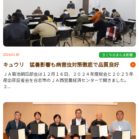
2026.01.18
きくちのまんま新聞
キュウリ 猛暑影響も病害虫対策徹底で品質良好
ＪＡ菊池胡瓜部会は１２月１６日、２０２４年度総会と２０２５年
産出荷反省会を合志市のＪＡ西営農経済センターで開きました。
２…