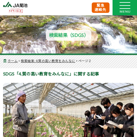
緊急
連絡先
検索結果（SDGS）
ホーム
>
検索結果: 4.質の高い教育をみんなに
>
ページ 2
SDGS「4.質の高い教育をみんなに」に関する記事