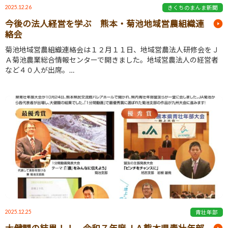
2025.12.26
きくちのまんま新聞
今後の法人経営を学ぶ 熊本・菊池地域営農組織連
絡会
菊池地域営農組織連絡会は１２月１１日、地域営農法人研修会をＪ
Ａ菊池農業総合情報センターで開きました。地域営農法人の経営者
など４０人が出席。…
2025.12.25
青壮年部