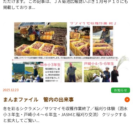
ただけます。 この記事は、ＪＡ菊池広報誌いぶき１月号Ｐ１０にも
掲載しておりま…
2025.12.23
お知らせ
まんまファイル 管内の出来事
冬を彩るシクラメン／サツマイモ収穫作業終了／稲刈り体験（泗水
小３年生・戸崎小４～６年生・JASMと稲刈り交流） クリックする
と拡大してご覧い…