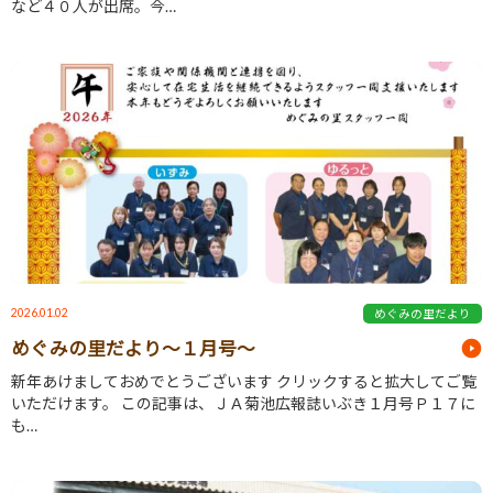
など４０人が出席。今…
2026.01.02
めぐみの里だより
めぐみの里だより～１月号～
新年あけましておめでとうございます クリックすると拡大してご覧
いただけます。 この記事は、ＪＡ菊池広報誌いぶき１月号Ｐ１７に
も…