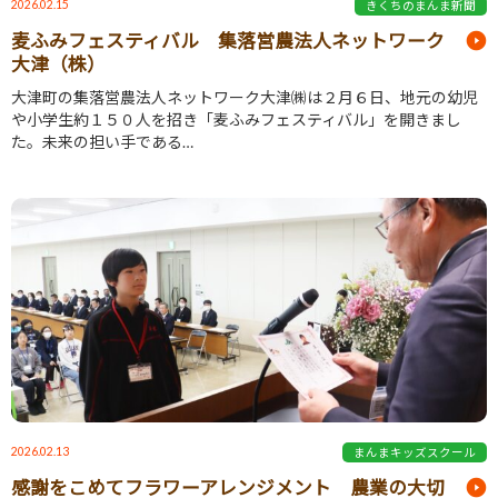
2026.02.15
きくちのまんま新聞
麦ふみフェスティバル 集落営農法人ネットワーク
大津（株）
大津町の集落営農法人ネットワーク大津㈱は２月６日、地元の幼児
や小学生約１５０人を招き「麦ふみフェスティバル」を開きまし
た。未来の担い手である…
2026.02.13
まんまキッズスクール
感謝をこめてフラワーアレンジメント 農業の大切