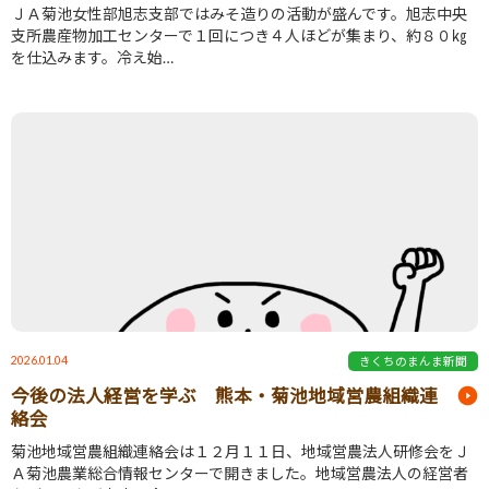
ＪＡ菊池女性部旭志支部ではみそ造りの活動が盛んです。旭志中央
支所農産物加工センターで１回につき４人ほどが集まり、約８０㎏
を仕込みます。冷え始…
2026.01.04
きくちのまんま新聞
今後の法人経営を学ぶ 熊本・菊池地域営農組織連
絡会
菊池地域営農組織連絡会は１２月１１日、地域営農法人研修会をＪ
Ａ菊池農業総合情報センターで開きました。地域営農法人の経営者