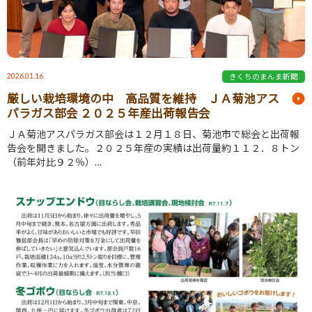
2026.01.16
きくちのまんま新聞
厳しい栽培環境の中 高品質を維持 ＪＡ菊池アス
パラガス部会 ２０２５年産出荷報告会
ＪＡ菊池アスパラガス部会は１２月１８日、菊池市で総会と出荷報
告会を開きました。２０２５年産の実績は出荷量約１１２．８トン
（前年対比９２％）…