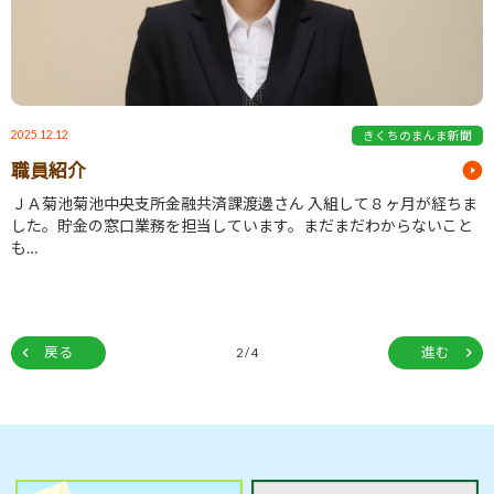
2025.12.12
きくちのまんま新聞
職員紹介
ＪＡ菊池菊池中央支所金融共済課渡邊さん 入組して８ヶ月が経ちま
した。貯金の窓口業務を担当しています。まだまだわからないこと
も…
戻る
進む
2 / 4