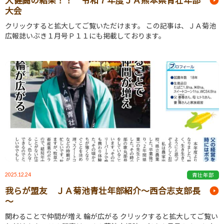
大健闘の結果！！ 令和７年度ＪＡ熊本県青壮年部
大会
クリックすると拡大してご覧いただけます。 この記事は、ＪＡ菊池
広報誌いぶき１月号Ｐ１１にも掲載しております。
2025.12.24
青壮年部
我らが盟友 ＪＡ菊池青壮年部紹介～西合志支部長
～
関わることで仲間が増え 輪が広がる クリックすると拡大してご覧い