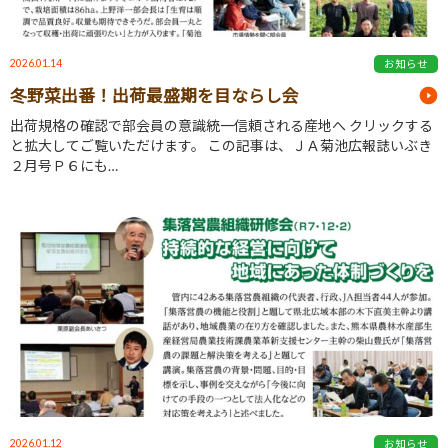
2026.01.14
お知らせ
冬野菜出番！出荷最盛期を目ならし会
出荷規格の確認で部会員の意識統一信頼される産地へ クリックする
と拡大してご覧いただけます。 この記事は、ＪＡ菊池広報誌いぶき
２月号Ｐ６にも…
2026.01.12
お知らせ