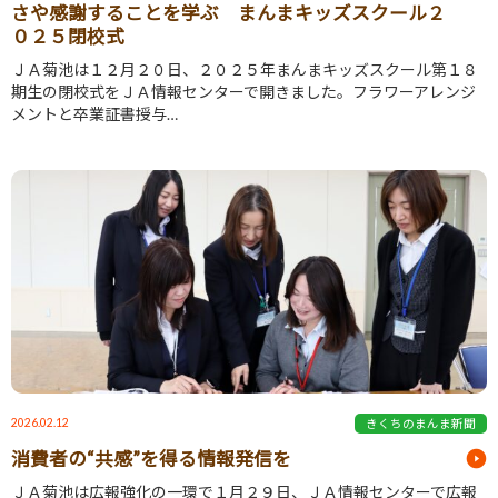
さや感謝することを学ぶ まんまキッズスクール２
０２５閉校式
ＪＡ菊池は１２月２０日、２０２５年まんまキッズスクール第１８
期生の閉校式をＪＡ情報センターで開きました。フラワーアレンジ
メントと卒業証書授与…
2026.02.12
きくちのまんま新聞
消費者の“共感”を得る情報発信を
ＪＡ菊池は広報強化の一環で１月２９日、ＪＡ情報センターで広報