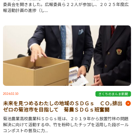
委員会を開きました。広報委員ら２２人が参加し、２０２５年度広
報活動計画の進捗（し…
2026.02.10
きくちのまんま新聞
未来を見つめるわたしの地域のＳＤＧｓ ＣＯ₂排出
ゼロの菊池市を目指して 菊農ＳＤＧｓ班奮闘
菊池農業高校農業科ＳＤＧｓ班は、２０１９年から放置竹林の問題
解決に向けて活動する中、竹を粉砕したチップを活用した段ボール
コンポストの普及に力…