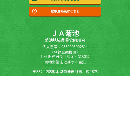
緊急連絡先はこちら
ＪＡ菊池
菊池地域農業協同組合
法人番号：4330005002814
（登録金融機関）
九州財務局長（登金）第53号
古物営業法に基づく表記
〒869-1205熊本県菊池市旭志川辺1875
0968-23-3500
TEL:
0968-23-3515
FAX:
Copyright(c)2020 JA KIKUCHI All Rights Reserved.