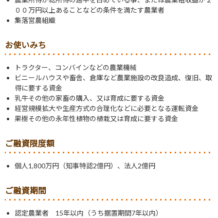
００万円以上あることなどの条件を満たす農業者
集落営農組織
お使いみち
トラクター、コンバインなどの農業機械
ビニールハウスや畜舎、倉庫など農業施設の改良造成、復旧、取
得に要する資金
乳牛その他の家畜の購入、又は育成に要する資金
経営規模拡大や生産方式の合理化などに必要となる運転資金
果樹その他の永年性植物の植栽又は育成に要する資金
ご融資限度額
個人1,800万円（知事特認2億円）、法人2億円
ご融資期間
認定農業者 15年以内（うち据置期間7年以内）