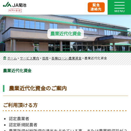
緊急
連絡先
農業近代化資金
ホーム
>
サービス案内
>
信用
>
各種ローン･農業資金
>
農業近代化資金
農業近代化資金
農業近代化資金のご案内
ご利用頂ける方
認定農業者
認定新規就農者
農業所得が総所得の過半を占めている事、または農業粗収益が２