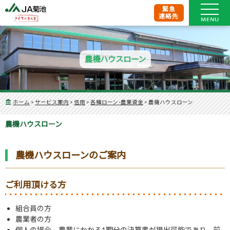
緊急
連絡先
農機ハウスローン
ホーム
>
サービス案内
>
信用
>
各種ローン･農業資金
>
農機ハウスローン
農機ハウスローン
農機ハウスローンのご案内
ご利用頂ける方
組合員の方
農業者の方
個人の場合、農業にかかる1期分の決算書が提出可能であり、前