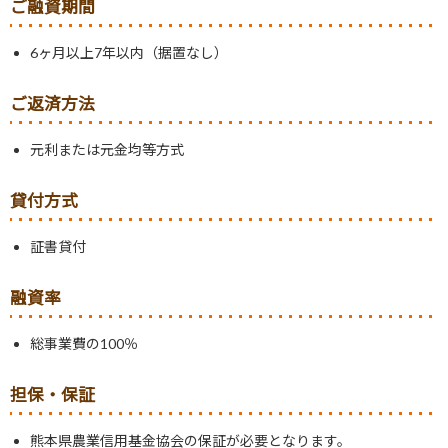
ご融資期間
6ヶ月以上7年以内（据置なし）
ご返済方法
元利または元金均等方式
貸付方式
証書貸付
融資率
総事業費の100％
担保・保証
熊本県農業信用基金協会の保証が必要となります。