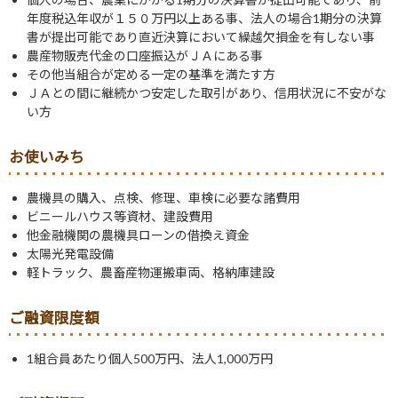
年度税込年収が１５０万円以上ある事、法人の場合1期分の決算
書が提出可能であり直近決算において繰越欠損金を有しない事
農産物販売代金の口座振込がＪＡにある事
その他当組合が定める一定の基準を満たす方
ＪＡとの間に継続かつ安定した取引があり、信用状況に不安がな
い方
お使いみち
農機具の購入、点検、修理、車検に必要な諸費用
ビニールハウス等資材、建設費用
他金融機関の農機具ローンの借換え資金
太陽光発電設備
軽トラック、農畜産物運搬車両、格納庫建設
ご融資限度額
1組合員あたり個人500万円、法人1,000万円