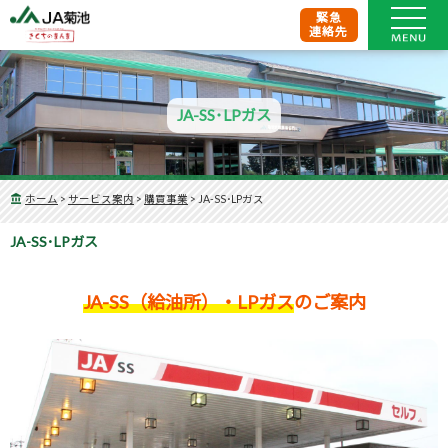
緊急
連絡先
JA-SS･LPガス
ホーム
>
サービス案内
>
購買事業
>
JA-SS･LPガス
JA-SS･LPガス
JA-SS（給油所）・LPガス
のご案内