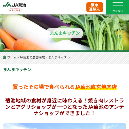
緊急
連絡先
まんまキッチン
ホーム
>
JA菊池の農畜産物
>
まんまキッチン
まんまキッチン
買ったその場で食べられる
JA菊池直営焼肉店
菊池地域の食材が身近に味わえる！焼き肉レストラ
ンとアグリショップが一つとなったJA菊池のアンテ
ナショップができました！