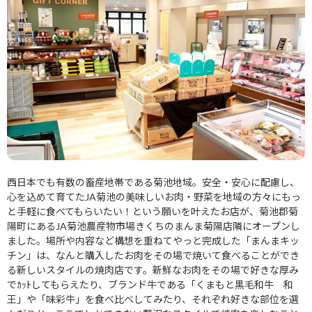
西日本でも有数の畜産地帯である菊池地域。安全・安心に配慮し、
心を込めて育てた
JA
菊池の美味しいお肉・野菜を地域の方々にもっ
と手軽に食べてもらいたい！という願いを叶えたお店が、菊池郡菊
陽町にある
JA
菊池農産物市場きくちのまんま菊陽店隣にオープンし
ました。場所や内容など構想を重ねてやっと完成した「まんまキッ
チン」は、なんと購入したお肉をその場で焼いて食べることができ
る新しいスタイルの焼肉店です。新鮮なお肉をその場で好きな厚み
でｶｯﾄしてもらえたり、ブランド牛である「くまもと黒毛和牛 和
王」や「味彩牛」を食べ比べしてみたり、それぞれ好きな部位を選