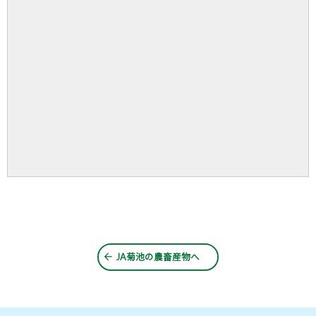
JA菊池の農畜産物
へ