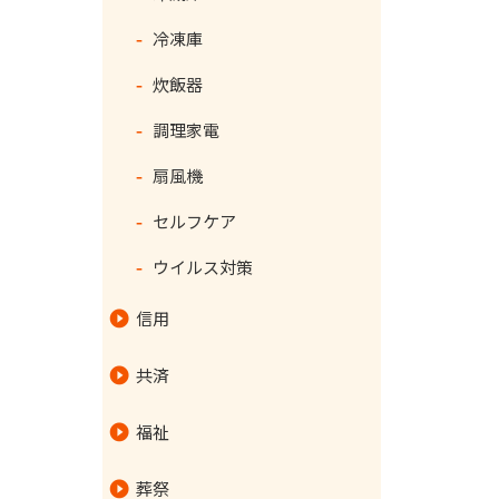
冷凍庫
炊飯器
調理家電
扇風機
セルフケア
ウイルス対策
信用
スーパー定期貯金（ネットバ
共済
ンク専用）
福祉
各種ローン･農業資金
指定居宅介護支援事業所
各種手数料
リフォームローン
葬祭