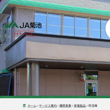
ホーム
>
サービス案内
>
購買事業
>
家電製品
>
除湿機