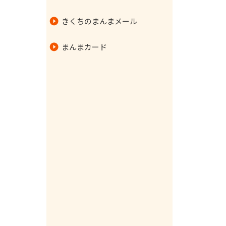
指定訪問介護事業所
QR伝票作成ツール
マイカーローン
虹のホールわいふ
きくちのまんまメール
住宅型有料老人ホーム あゆみ
定型約款
教育ローン
虹のホールとよみず
まんまカード
指定通所介護事業所
フリーローン
虹のホールとよみず法事会館
住宅ローン利用者専用フリー
虹のホール杉並
ローン
インターネット予約審査申込
農業近代化資金
21世紀農業フォローアップ
資金
農機ハウスローン
お借入相談受付フォーム