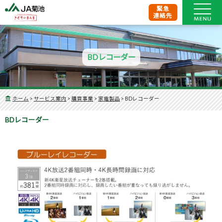
緊急
連絡先
BDレコーダー
ホーム
>
サービス案内
>
購買事業
>
家電製品
>
BDレコーダー
BDレコーダー