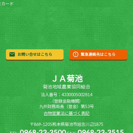
まカード
お問い合せはこちら
緊急連絡先はこちら
ＪＡ菊池
菊池地域農業協同組合
法人番号：4330005002814
（登録金融機関）
九州財務局長（登金）第53号
古物営業法に基づく表記
〒869-1205熊本県菊池市旭志川辺1875
0968-23-3500
0968-23-3515