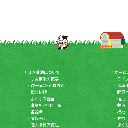
ＪＡ菊池について
サービ
ＪＡ菊池の概要
ライ
統一理念･経営方針
指導･
役員挨拶
購買
よかボス宣言
信用
事業所･ATM一覧
共済
各組織
福祉
情報開示
葬祭
個人情報保護法
きく