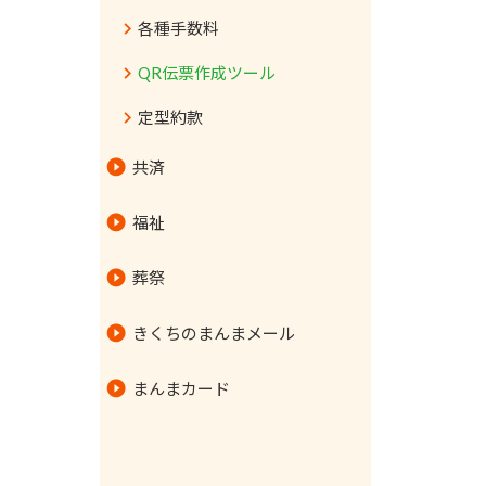
各種手数料
冷凍庫
QR伝票作成ツール
炊飯器
定型約款
調理家電
共済
扇風機
セルフケア
福祉
ウイルス対策
指定居宅介護支援事業所
葬祭
指定訪問介護事業所
虹のホールわいふ
きくちのまんまメール
住宅型有料老人ホーム あゆみ
虹のホールとよみず
まんまカード
指定通所介護事業所
虹のホールとよみず法事会館
虹のホール杉並