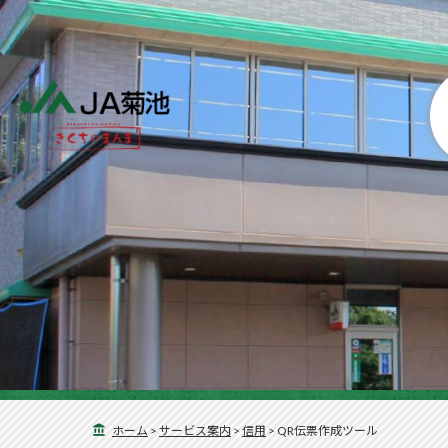
ホーム
>
サービス案内
>
信用
>
QR伝票作成ツール