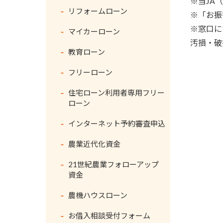
※当JA
リフォームローン
※「お振
農機車輌
※窓口に
マイカーローン
JAきくち車検
汚損・破
教育ローン
家電製品
フリーローン
テレビ
住宅ローン利用者専用フリー
エアコン
ローン
除湿機
インターネット予約審査申込
テレビ周辺機器
農業近代化資金
BDレコーダー
21世紀農業フォローアップ
資金
掃除機
農機ハウスローン
洗濯機
お借入相談受付フォーム
冷蔵庫