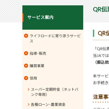
QR
サービス案内
QR
ライフロードに寄り添うサービ
ス
「QR伝
指導･販売
当JAで
（振込依
購買事業
本サービ
Ａコープ
信用
お手続き
JA-SS･LPガス
スーパー定期貯金（ネットバ
ンク専用）
注意事
移動購買車
各種ローン･農業資金
お買い物代行サービス