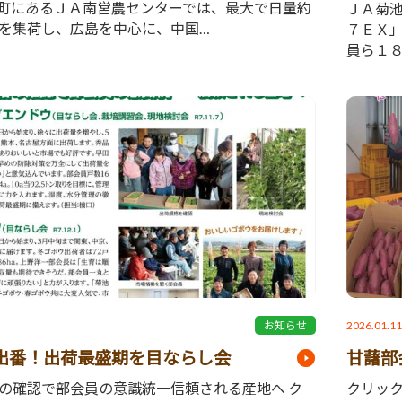
町にあるＪＡ南営農センターでは、最大で日量約
ＪＡ菊
を集荷し、広島を中心に、中国…
７ＥＸ
員ら１
2026.01.1
お知らせ
出番！出荷最盛期を目ならし会
甘藷部
の確認で部会員の意識統一信頼される産地へ ク
クリッ