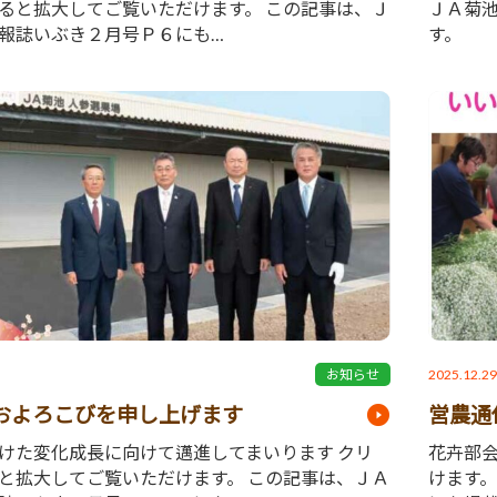
ると拡大してご覧いただけます。 この記事は、Ｊ
ＪＡ菊
報誌いぶき２月号Ｐ６にも…
す。
2025.12.2
お知らせ
およろこびを申し上げます
営農通
けた変化成長に向けて邁進してまいります クリ
花卉部
と拡大してご覧いただけます。 この記事は、ＪＡ
けます