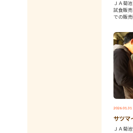
ＪＡ菊池
試食販売
での販売
2026.01.31
サツマ
ＪＡ菊池