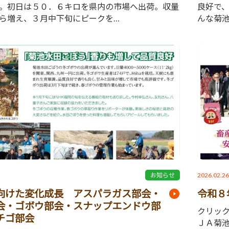
。初日は５０．６キロを県内の市場へ出荷。収量
良好で
ら増え、３月中下旬にピークを…
んな菊
2026.02.2
お知らせ
向けた変化成長 アスパラガス部会・
令和８
会・ゴボウ部会・スナップエンドウ部
クリッ
チゴ部会
ＪＡ菊