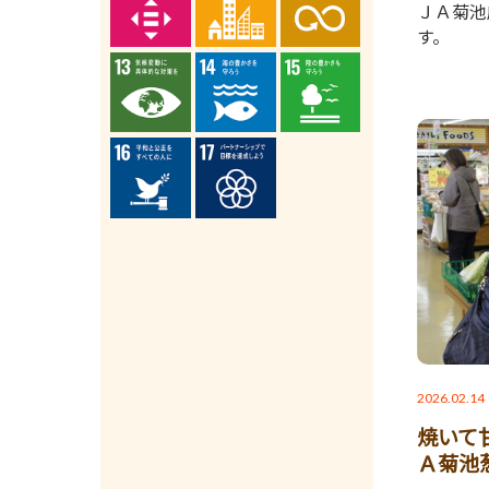
ＪＡ菊池
す。
2026.02.14
焼いて
Ａ菊池