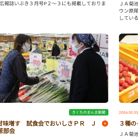
広報誌いぶき３月号P２～３にも掲載しておりま
ＪＡ菊
ウン原
してい
2026.02.0
きくちのまんま新聞
甘味増す 試食会でおいしさＰＲ Ｊ
３種の
葱部会
ＪＡ菊