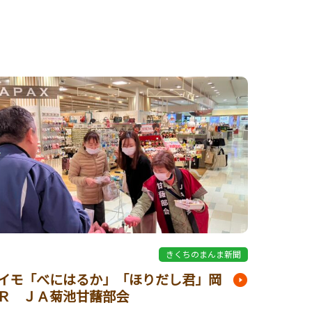
8
きくちのまんま新聞
イモ「べにはるか」「ほりだし君」岡
Ｒ ＪＡ菊池甘藷部会