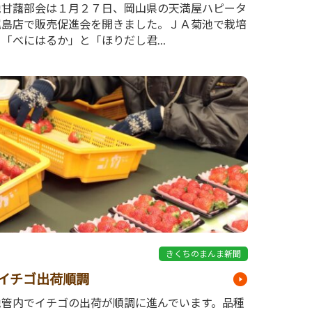
池甘藷部会は１月２７日、岡山県の天満屋ハピータ
尾島店で販売促進会を開きました。ＪＡ菊池で栽培
る「べにはるか」と「ほりだし君…
1
きくちのまんま新聞
イチゴ出荷順調
池管内でイチゴの出荷が順調に進んでいます。品種