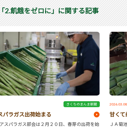
S「2.飢餓をゼロに」に関する記事
2026.03.0
きくちのまんま新聞
スパラガス出荷始まる
甘くて
アスパラガス部会は２月２０日、春芽の出荷を始
ＪＡ菊