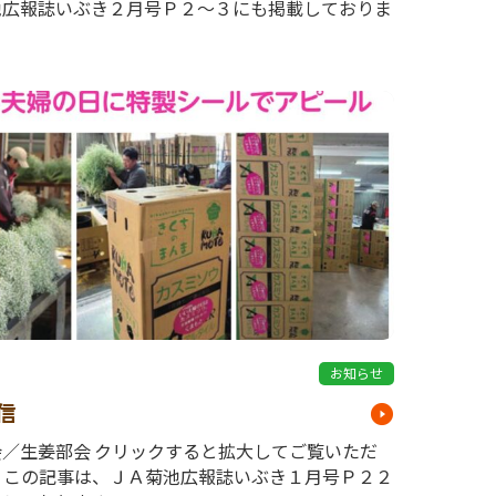
池広報誌いぶき２月号Ｐ２～３にも掲載しておりま
9
お知らせ
信
会／生姜部会 クリックすると拡大してご覧いただ
。 この記事は、ＪＡ菊池広報誌いぶき１月号Ｐ２２