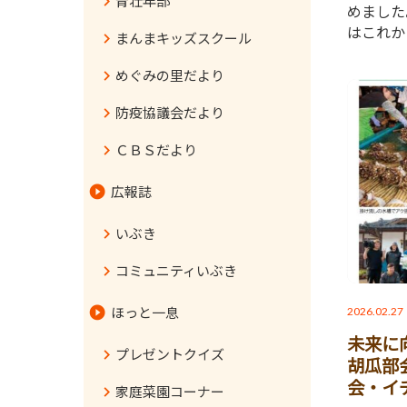
青壮年部
めました
はこれか
まんまキッズスクール
めぐみの里だより
防疫協議会だより
ＣＢＳだより
広報誌
いぶき
コミュニティいぶき
2026.02.27
ほっと一息
未来に
プレゼントクイズ
胡瓜部
会・イ
家庭菜園コーナー