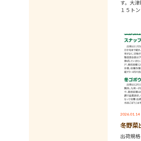
す。大津
１５トン
2026.01.14
冬野菜
出荷規格