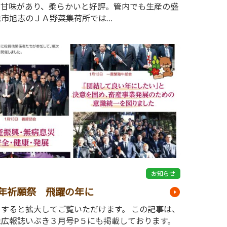
、甘味があり、柔らかいと好評。管内でも生産の盛
池市旭志のＪＡ野菜集荷所では…
6
お知らせ
年祈願祭 飛躍の年に
クすると拡大してご覧いただけます。 この記事は、
池広報誌いぶき３月号P５にも掲載しております。