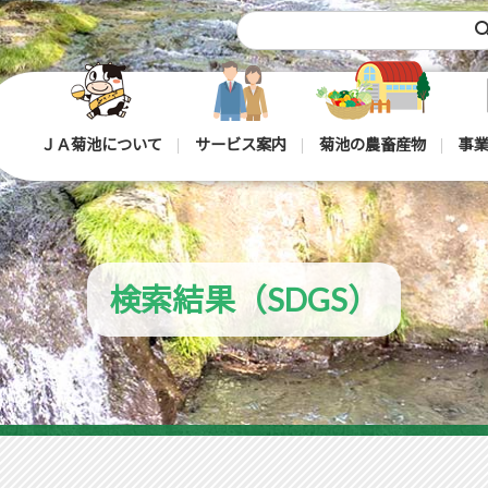
sea
ＪＡ菊池について
サービス案内
菊池の農畜産物
事業
検索結果（SDGS）