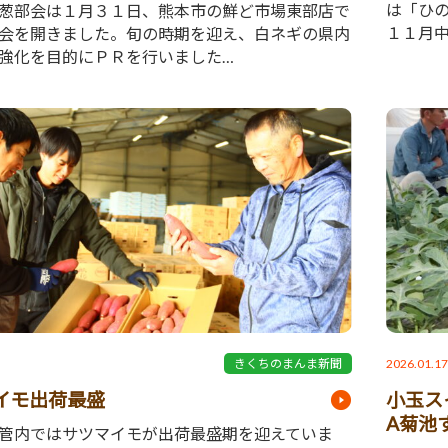
は「ひ
葱部会は１月３１日、熊本市の鮮ど市場東部店で
１１月
会を開きました。旬の時期を迎え、白ネギの県内
強化を目的にＰＲを行いました…
2026.01.1
きくちのまんま新聞
イモ出荷最盛
小玉ス
A菊池
管内ではサツマイモが出荷最盛期を迎えていま