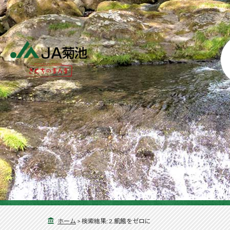
ホーム
>
検索結果: 2.飢餓をゼロに