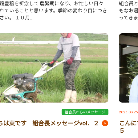
穀豊穣を祈念して 農繁期になり、お忙しい日々
組合員
れていることと思います。季節の変わり目につき
もなお
さい。 １０月…
ってきま
2025.08.2
組合長からのメッセージ
ちは東です 組合長メッセージvol．２
こんに
５