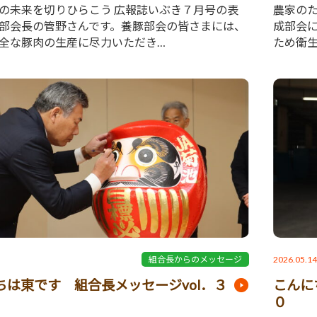
の未来を切りひらこう 広報誌いぶき７月号の表
農家の
部会長の管野さんです。養豚部会の皆さまには、
成部会
全な豚肉の生産に尽力いただき…
ため衛
2026.05.1
組合長からのメッセージ
ちは東です 組合長メッセージvol．３
こんに
０