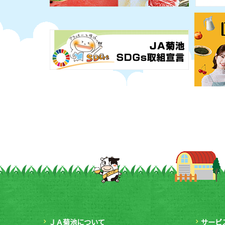
ＪＡ菊池について
サービ