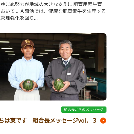
たゆまぬ努力が地域の大きな支えに 肥育用素牛育
においてＪＡ菊池では、健康な肥育素牛を生産する
生管理強化を図り…
4
組合長からのメッセージ
ちは東です 組合長メッセージvol．３