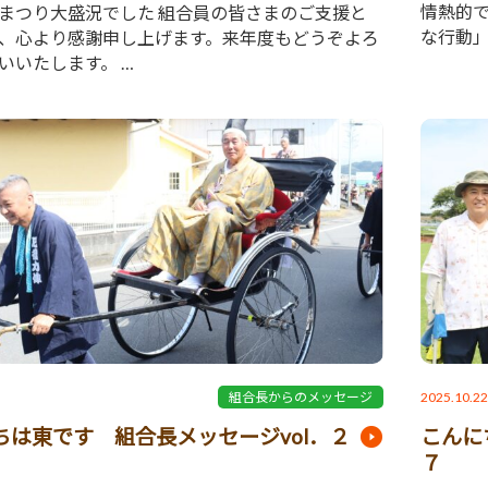
情熱的
まつり大盛況でした 組合員の皆さまのご支援と
な行動
、心より感謝申し上げます。来年度もどうぞよろ
いいたします。 …
2025.10.2
組合長からのメッセージ
ちは東です 組合長メッセージvol．２
こんに
７