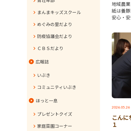
青壮年部
地域農業
紙は養豚
まんまキッズスクール
安心・安
めぐみの里だより
防疫協議会だより
ＣＢＳだより
広報誌
いぶき
コミュニティいぶき
ほっと一息
2026.05.26
プレゼントクイズ
こんに
１
家庭菜園コーナー