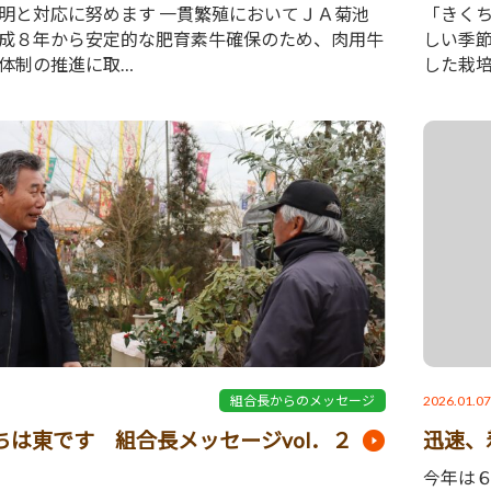
明と対応に努めます 一貫繁殖においてＪＡ菊池
「きく
成８年から安定的な肥育素牛確保のため、肉用牛
しい季
体制の推進に取…
した栽
2026.01.0
組合長からのメッセージ
ちは東です 組合長メッセージvol．２
迅速、
今年は