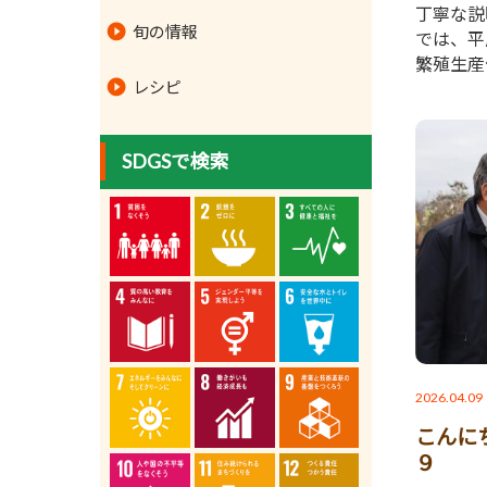
丁寧な説
旬の情報
では、平
繁殖生産
レシピ
SDGSで検索
2026.04.09
こんに
９