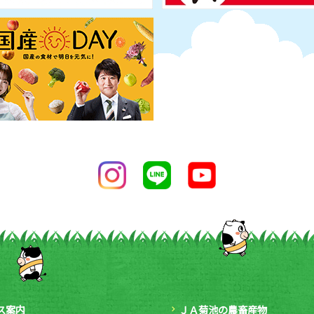
ス案内
ＪＡ菊池の農畜産物