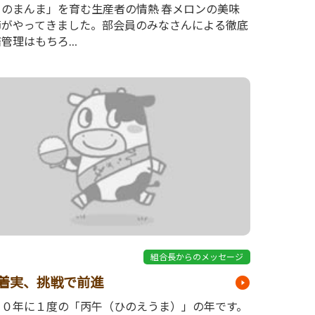
ちのまんま」を育む生産者の情熱 春メロンの美味
節がやってきました。部会員のみなさんによる徹底
培管理はもちろ…
7
組合長からのメッセージ
着実、挑戦で前進
６０年に１度の「丙午（ひのえうま）」の年です。