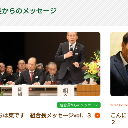
長からのメッセージ
2026.06.1
組合長からのメッセージ
ちは東です 組合長メッセージvol．３
こんに
２