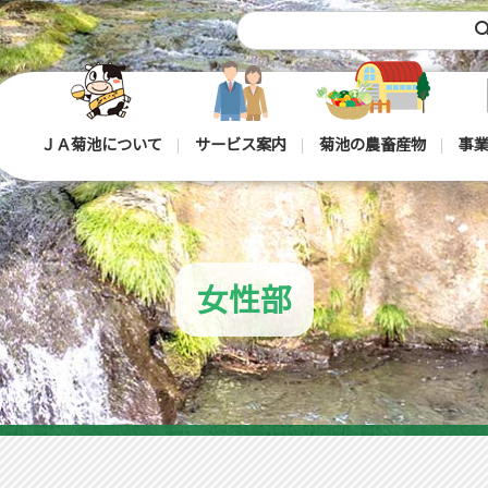
sea
ＪＡ菊池について
サービス案内
菊池の農畜産物
事業
女性部