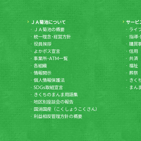
ＪＡ菊池について
サービ
ＪＡ菊池の概要
ライ
統一理念･経営方針
指導･
役員挨拶
購買
よかボス宣言
信用
事業所･ATM一覧
共済
各組織
福祉
情報開示
葬祭
個人情報保護法
きく
SDGs取組宣言
まん
きくちのまんま用語集
地区別座談会の報告
国消国産（こくしょうこくさん）
利益相反管理方針の概要