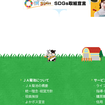
ＪＡ菊池について
サービ
ＪＡ菊池の概要
ライ
統一理念･経営方針
指導･
役員挨拶
購買
よかボス宣言
信用