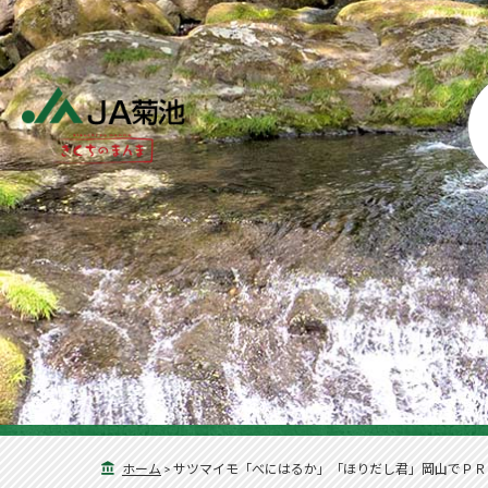
ホーム
>
サツマイモ「べにはるか」「ほりだし君」岡山でＰＲ