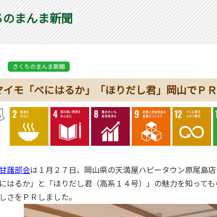
ちのまんま新聞
きくちのまんま新聞
マイモ「べにはるか」「ほりだし君」岡山でＰＲ
甘藷部会
は１月２７日、岡山県の天満屋ハピータウン原尾島店
にはるか」と「ほりだし君（高系１４号）」の魅力を知っても
しさをＰＲしました。