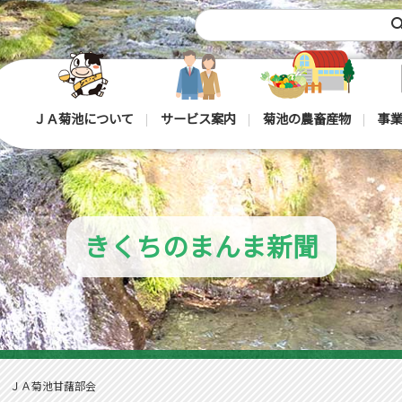
sea
ＪＡ菊池について
サービス案内
菊池の農畜産物
事業
きくちのまんま新聞
 ＪＡ菊池甘藷部会