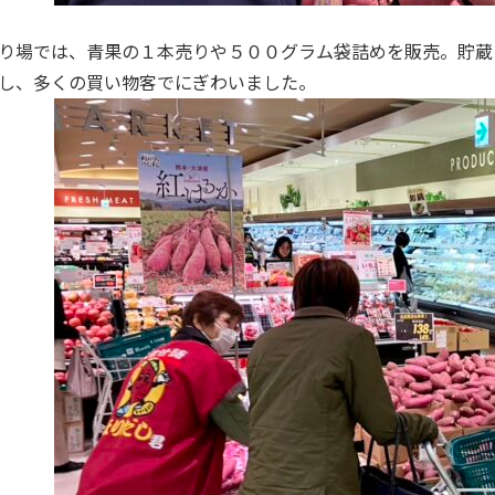
場では、青果の１本売りや５００グラム袋詰めを販売。貯蔵
し、多くの買い物客でにぎわいました。