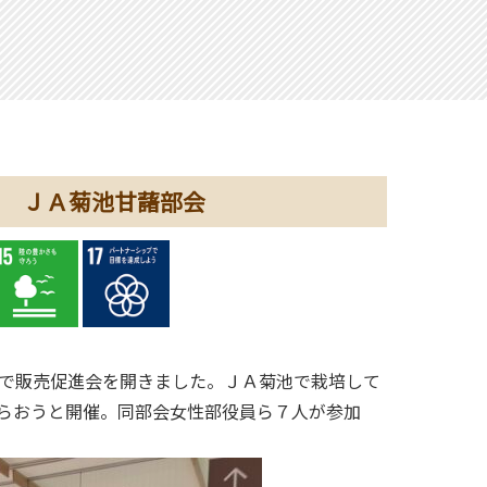
 ＪＡ菊池甘藷部会
で販売促進会を開きました。ＪＡ菊池で栽培して
らおうと開催。同部会女性部役員ら７人が参加