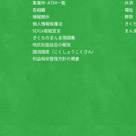
事業所･ATM一覧
共済
各組織
福祉
情報開示
葬祭
個人情報保護法
きく
SDGs取組宣言
まん
きくちのまんま用語集
地区別座談会の報告
国消国産（こくしょうこくさん）
利益相反管理方針の概要