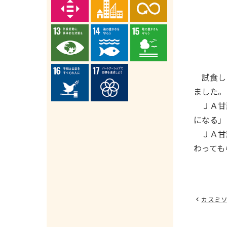
試食した
ました。
ＪＡ甘藷
になる」
ＪＡ甘藷
わっても
カスミ