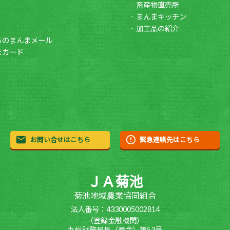
畜産物直売所
まんまキッチン
加工品の紹介
ちのまんまメール
まカード
お問い合せはこちら
緊急連絡先はこちら
ＪＡ菊池
菊池地域農業協同組合
法人番号：4330005002814
（登録金融機関）
九州財務局長（登金）第53号