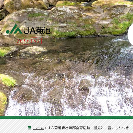
ホーム
>
ＪＡ菊池青壮年部食育活動 園児と一緒にもちつき