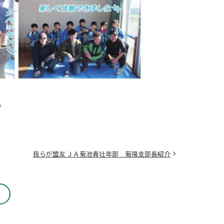
。
我らが盟友 ＪＡ菊池青壮年部 菊陽支部長紹介