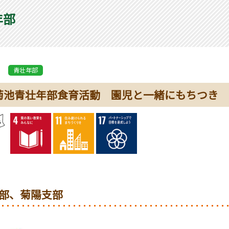
年部
青壮年部
菊池青壮年部食育活動 園児と一緒にもちつき
部、菊陽支部