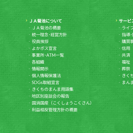
ＪＡ菊池について
サービ
ＪＡ菊池の概要
ライ
統一理念･経営方針
指導･
役員挨拶
購買
よかボス宣言
信用
事業所･ATM一覧
共済
各組織
福祉
情報開示
葬祭
個人情報保護法
きく
SDGs取組宣言
まん
きくちのまんま用語集
地区別座談会の報告
国消国産（こくしょうこくさん）
利益相反管理方針の概要