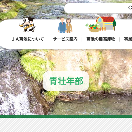
sea
ＪＡ菊池について
サービス案内
菊池の農畜産物
事業
青壮年部