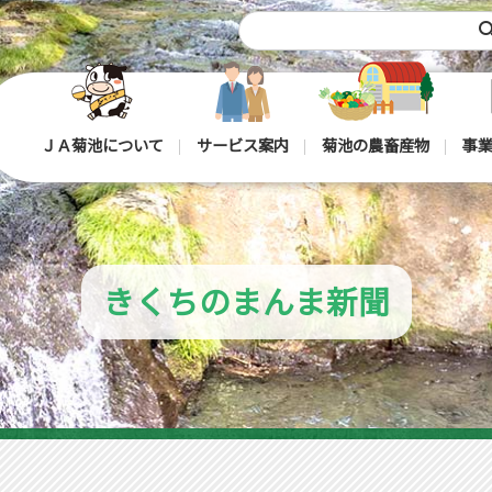
sea
ＪＡ菊池について
サービス案内
菊池の農畜産物
事業
きくちのまんま新聞