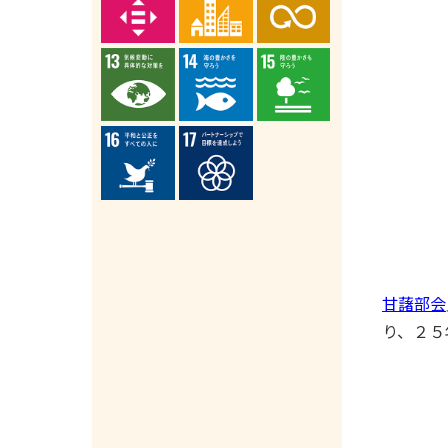
甘藷部会
り、２５