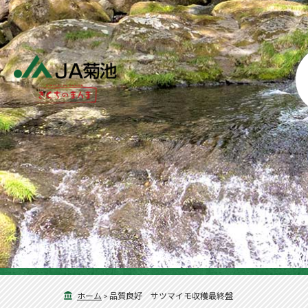
ホーム
>
品質良好 サツマイモ収穫最終盤