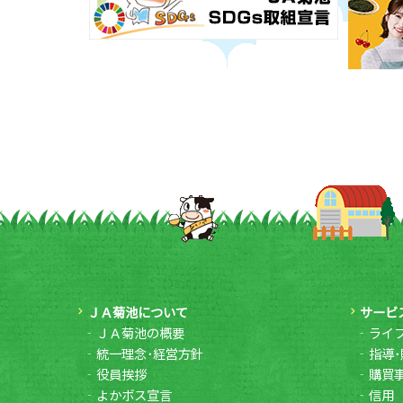
ＪＡ菊池について
サービ
ＪＡ菊池の概要
ライ
統一理念･経営方針
指導･
役員挨拶
購買
よかボス宣言
信用