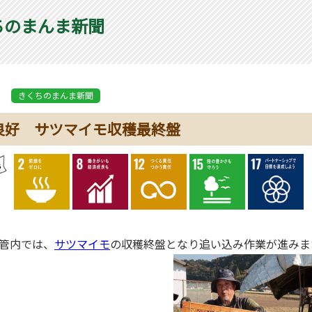
ちのまんま新聞
きくちのまんま新聞
良好 サツマイモ収穫最終盤
管内では、
サツマイモ
の収穫終盤となり追い込み作業が進みま