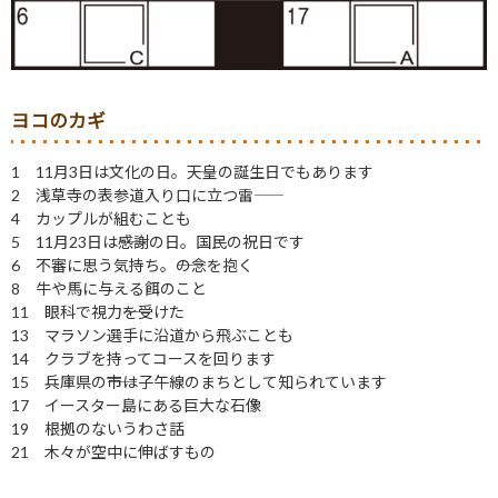
ヨコのカギ
1 11月3日は文化の日。――天皇の誕生日でもあります
2 浅草寺の表参道入り口に立つ雷――
4 カップルが組むことも
5 11月23日は――感謝の日。国民の祝日です
6 不審に思う気持ち。――の念を抱く
8 牛や馬に与える餌のこと
11 眼科で視力――を受けた
13 マラソン選手に沿道から飛ぶことも
14 クラブを持ってコースを回ります
15 兵庫県の――市は子午線のまちとして知られています
17 イースター島にある巨大な石像
19 根拠のないうわさ話
21 木々が空中に伸ばすもの