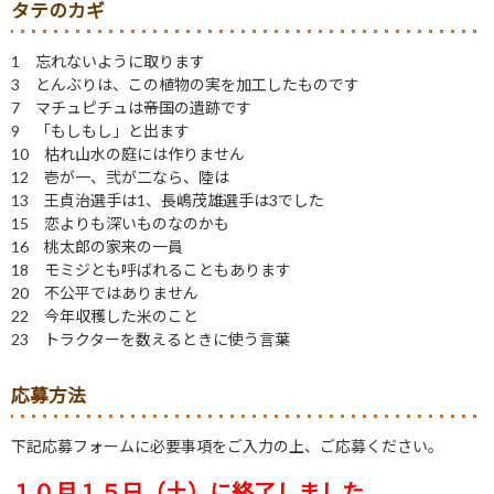
タテのカギ
1 忘れないように取ります
3 とんぶりは、この植物の実を加工したものです
7 マチュピチュは――帝国の遺跡です
9 「もしもし」と出ます
10 枯れ山水の庭には作りません
12 壱が一、弐が二なら、陸は
13 王貞治選手は1、長嶋茂雄選手は3でした
15 恋よりも深いものなのかも
16 桃太郎の家来の一員
18 モミジとも呼ばれることもあります
20 不公平ではありません
22 今年収穫した米のこと
23 トラクターを数えるときに使う言葉
応募方法
下記応募フォームに必要事項をご入力の上、ご応募ください。
１０
月１５日（土
）に
終了しました。