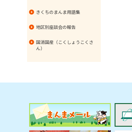
個人情報を取得する際の利用
きくちのまんま用語集
目的
当組合の保有個人データの利
地区別座談会の報告
用目的
国消国産（こくしょうこくさ
公表事項等に関するご案内
ん）
個人情報開示請求書