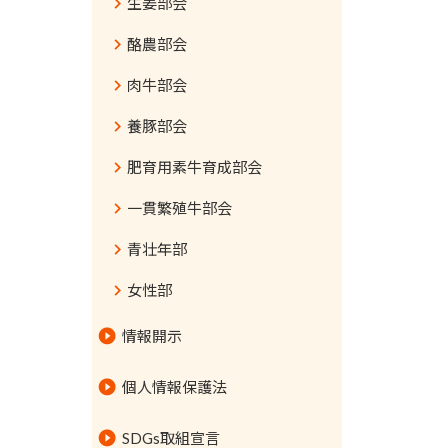
生姜部会
酪農部会
肉牛部会
養豚部会
肥育用素牛育成部会
一貫繁殖牛部会
青壮年部
女性部
情報開示
個人情報保護法
情報セキュリティ基本方針
SDGs取組宣言