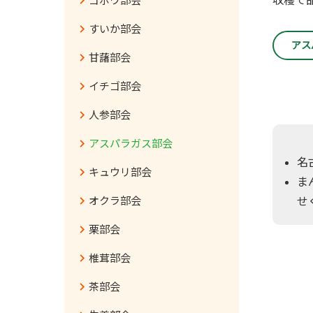
ゴボウ部会
すいか部会
アス
甘藷部会
イチゴ部会
人参部会
アスパラガス部会
名
キュウリ部会
ま
せ
オクラ部会
栗部会
椎茸部会
茶部会