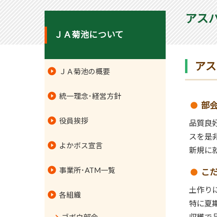
アス
ＪＡ菊池について
アス
ＪＡ菊池の概要
統一理念･経営方針
部
役員挨拶
品質良
スを是
よかボス宣言
新規に
事業所･ATM一覧
こ
土作り
各組織
特に夏
収穫で