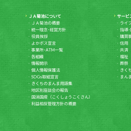
ＪＡ菊池について
サービ
ＪＡ菊池の概要
ライ
統一理念･経営方針
指導･
役員挨拶
購買
よかボス宣言
信用
事業所･ATM一覧
共済
各組織
福祉
情報開示
葬祭
個人情報保護法
きく
SDGs取組宣言
まん
きくちのまんま用語集
地区別座談会の報告
国消国産（こくしょうこくさん）
利益相反管理方針の概要