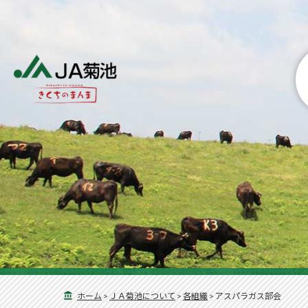
ホーム
>
ＪＡ菊池について
>
各組織
>
アスパラガス部会