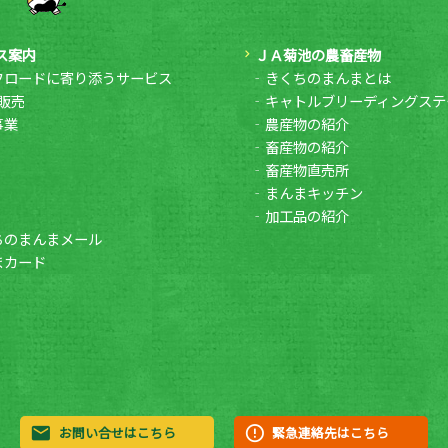
ス案内
ＪＡ菊池の農畜産物
フロードに寄り添うサービス
きくちのまんまとは
販売
キャトルブリーディングステ
事業
農産物の紹介
畜産物の紹介
畜産物直売所
まんまキッチン
加工品の紹介
ちのまんまメール
まカード
お問い合せはこちら
緊急連絡先はこちら