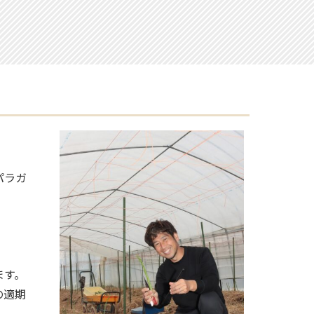
パラガ
ます。
の適期