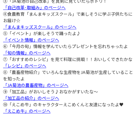
③「
JA
菊池の自己改革」を真剣に見ていたらポトリ！
「自己改革･取組み」のページへ
④食農教育「まんまキッズスクール」で楽しそうに学ぶ子供たちに
お届け☆
「まんまキッズスクール」のページへ
⑤「イベント」が楽しそうで踊ったよ♪
「イベント情報」のページへ
⑥「今月の旬」情報を学んでいたらプレゼントを忘れちゃったよ
「旬の情報」のページへ
⑦「おすすめのレシピ」を見て料理に挑戦！！おいしくできたかな
「レシピ」のページへ
⑧「農畜産物紹介」でいろんな生産物を
JA
菊池が生産していること
を知ったよ
「JA菊池の農畜産物」のページへ
⑨「加工品」がおいしそう♪おなかがすいたな～
「加工品の紹介」のページへ
⑩「えこめ牛」のキャラクターえこめくんと友達になったよ♥
「えこめ牛」のページへ