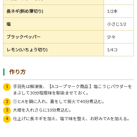
長ネギ(斜め薄切り)
1/2本
塩
小さじ1/2
ブラックペッパー
少々
レモン(いちょう切り)
1/4コ
作り方
手羽先は解凍後、【Aコープマーク商品 】塩こうじパウダーを
まぶして30分程度味を馴染ませておく。
①とAを鍋に入れ、蓋をして弱火で40分煮込む。
大根を入れさらに10分煮込む。
仕上げに長ネギを加え、塩で味を整え、お好みでAを加える。