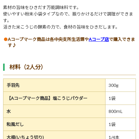
素材の旨味をひきだす万能調味料です。
使いやすい粉末小袋タイプなので、振りかけるだけで調理ができま
す。
活きた米こうじの酵素の力で、食材の旨味をひきだします。
Aコープマーク商品は各中央支所生活課や
Aコープ店
で購入できま
す♪
材料（2人分）
手羽先
300g
【Aコープマーク商品】塩こうじパウダー
1袋
水
800ｍL
和風だし
1袋
大根(いちょう切り)
1/4本