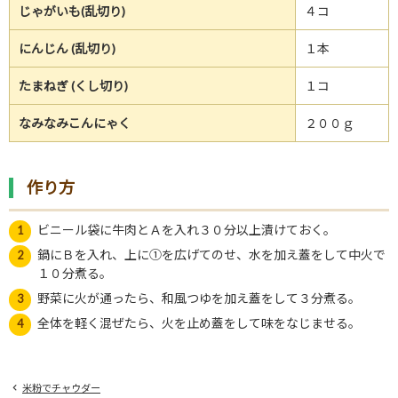
じゃがいも(乱切り)
４コ
にんじん (乱切り)
１本
たまねぎ (くし切り)
１コ
なみなみこんにゃく
２００ｇ
作り方
ビニール袋に牛肉とＡを入れ３０分以上漬けておく。
鍋にＢを入れ、上に①を広げてのせ、水を加え蓋をして中火で
１０分煮る。
野菜に火が通ったら、和風つゆを加え蓋をして３分煮る。
全体を軽く混ぜたら、火を止め蓋をして味をなじませる。
米粉でチャウダー