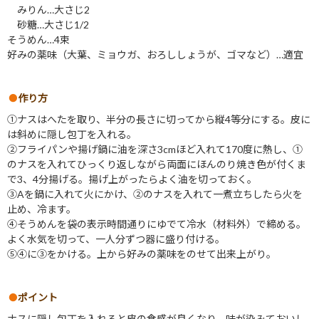
みりん…大さじ2
砂糖…大さじ1/2
そうめん…4束
好みの薬味（大葉、ミョウガ、おろししょうが、ゴマなど）…適宜
作り方
①ナスはへたを取り、半分の長さに切ってから縦4等分にする。皮に
は斜めに隠し包丁を入れる。
②フライパンや揚げ鍋に油を深さ3cmほど入れて170度に熱し、①
のナスを入れてひっくり返しながら両面にほんのり焼き色が付くま
で3、4分揚げる。揚げ上がったらよく油を切っておく。
③Aを鍋に入れて火にかけ、②のナスを入れて一煮立ちしたら火を
止め、冷ます。
④そうめんを袋の表示時間通りにゆでて冷水（材料外）で締める。
よく水気を切って、一人分ずつ器に盛り付ける。
⑤④に③をかける。上から好みの薬味をのせて出来上がり。
ポイント
ナスに隠し包丁を入れると皮の食感が良くなり、味が染みておいし