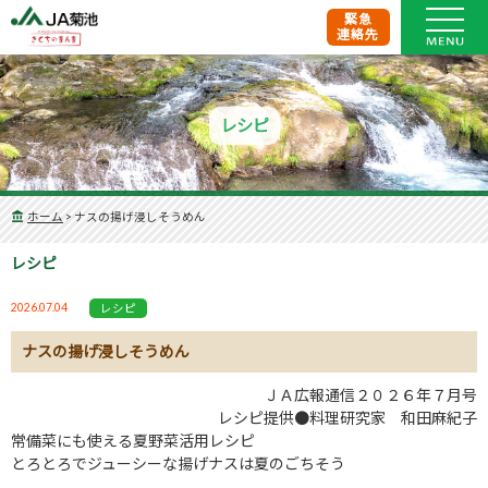
緊急
連絡先
レシピ
ホーム
>
ナスの揚げ浸しそうめん
レシピ
2026.07.04
レシピ
ナスの揚げ浸しそうめん
ＪＡ広報通信２０２６年７月号
レシピ提供●料理研究家 和田麻紀子
常備菜にも使える夏野菜活用レシピ
とろとろでジューシーな揚げナスは夏のごちそう