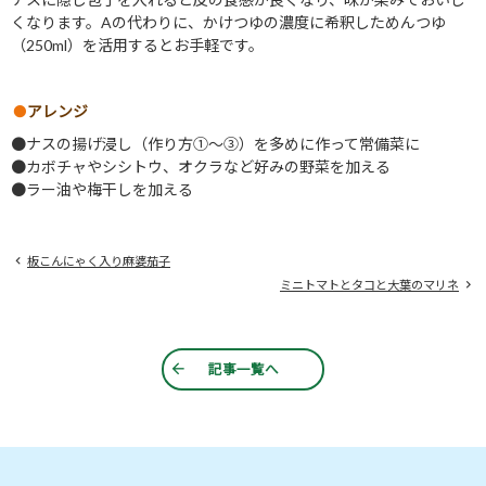
くなります。Aの代わりに、かけつゆの濃度に希釈しためんつゆ
（250ml）を活用するとお手軽です。
アレンジ
●ナスの揚げ浸し（作り方①～③）を多めに作って常備菜に
●カボチャやシシトウ、オクラなど好みの野菜を加える
●ラー油や梅干しを加える
板こんにゃく入り麻婆茄子
ミニトマトとタコと大葉のマリネ
記事一覧へ