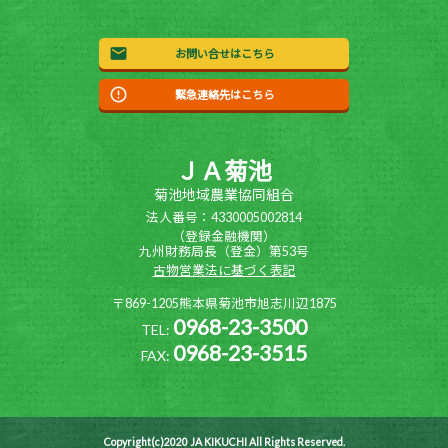
お問い合せはこちら
緊急連絡先はこちら
ＪＡ菊池
菊池地域農業協同組合
法人番号：4330005002814
（登録金融機関）
九州財務局長（登金）第53号
古物営業法に基づく表記
〒869-1205熊本県菊池市旭志川辺1875
0968-23-3500
TEL:
0968-23-3515
FAX:
Copyright(c)2020 JA KIKUCHI All Rights Reserved.