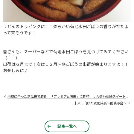
うどんのトッピングに！！柔らかい菊池水田ごぼうの香りがだたよ
って来そうです！
皆さんも、スーパーなどで菊池水田ごぼうを見つけてみてください
（＾＾）
出荷は６月まで！次は１２月～冬ごぼうの出荷が始まりますよ！！
お楽しみに♪
地域に合った新品種で勝負 「プレミアム味来」に期待 ＪＡ菊池菊陽スイートコーン部会
未来に向けた変化成長～酪農部会～
記事一覧へ