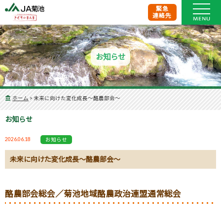
緊急
連絡先
お知らせ
ホーム
>
未来に向けた変化成長～酪農部会～
お知らせ
2026.06.18
お知らせ
未来に向けた変化成長～酪農部会～
酪農部会総会／菊池地域酪農政治連盟通常総会