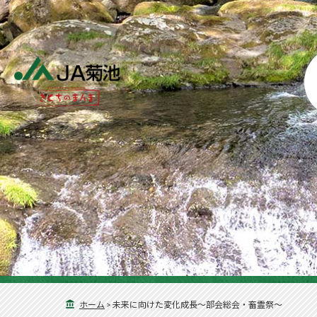
ホーム
>
未来に向けた変化成長～部会総会・畜霊祭～