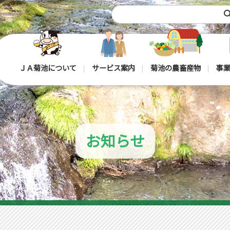
sea
ＪＡ菊池について
サービス案内
菊池の農畜産物
事業
お知らせ