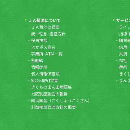
ＪＡ菊池について
サービ
ＪＡ菊池の概要
ライ
統一理念･経営方針
指導･
役員挨拶
購買
よかボス宣言
信用
事業所･ATM一覧
共済
各組織
福祉
情報開示
葬祭
個人情報保護法
きく
SDGs取組宣言
まん
きくちのまんま用語集
地区別座談会の報告
国消国産（こくしょうこくさん）
利益相反管理方針の概要