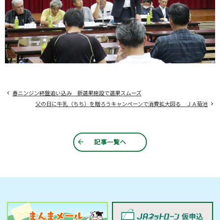
春ニンジン終盤追い込み 新選果施設で選果スムーズ
父の日に牛乳（ちち）を贈ろうキャンペーンで消費拡大図る ＪＡ菊池
記事一覧へ