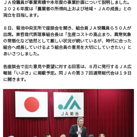
ＪＡ役職員が事業実績や本年度の事業計画について説明しました。
２０２６年度は「農業者の所得向上および地域・ＪＡの成長」との
両立を目指します。
８日、菊池中央支所で座談会を開き、組合員ＪＡ役職員ら５０人が
出席。東哲哉代表理事組合長は「生産コストの高止まり、異常気象
の常態化など依然として厳しい状況が続いているが、時代に合った
組合へ成長していけるよう組合員の意見を大切にしていきたい」と
あいさつしました。
各座談会で出た意見や要望に対する回答は、８月に発行するＪＡ広
報誌「いぶき」に掲載予定。同ＪＡの第３７回通常総代会は１９日
に開きます。