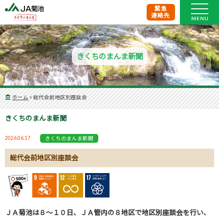
緊急
連絡先
きくちのまんま新聞
ホーム
>
総代会前地区別座談会
きくちのまんま新聞
2026.06.17
きくちのまんま新聞
総代会前地区別座談会
ＪＡ菊池は８～１０日、ＪＡ管内の８地区で地区別座談会を行い、