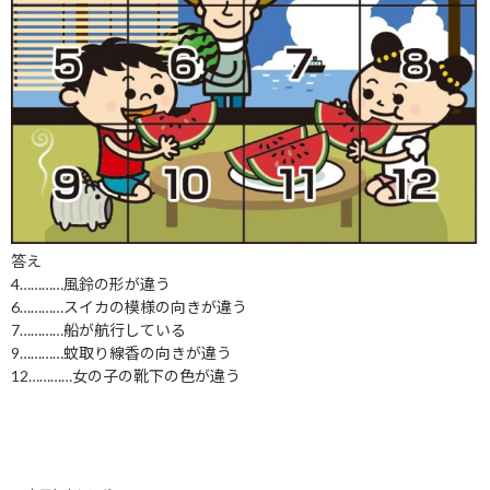
答え
4…………風鈴の形が違う
6…………スイカの模様の向きが違う
7…………船が航行している
9…………蚊取り線香の向きが違う
12…………女の子の靴下の色が違う