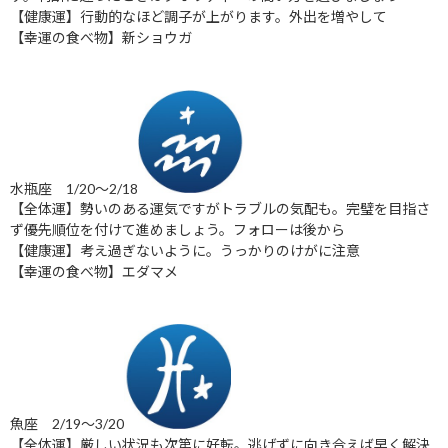
【健康運】行動的なほど調子が上がります。外出を増やして
【幸運の食べ物】新ショウガ
水瓶座 1/20～2/18
【全体運】勢いのある運気ですがトラブルの気配も。完璧を目指さ
ず優先順位を付けて進めましょう。フォローは後から
【健康運】考え過ぎないように。うっかりのけがに注意
【幸運の食べ物】エダマメ
魚座 2/19～3/20
【全体運】厳しい状況も次第に好転。逃げずに向き合えば早く解決