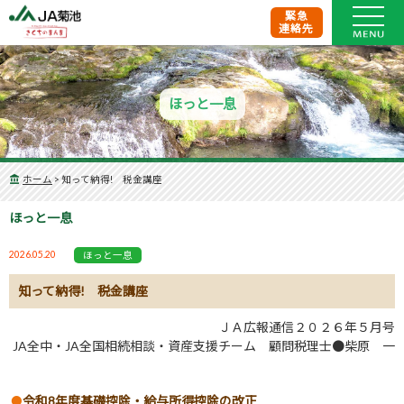
緊急
連絡先
ほっと一息
ホーム
>
知って納得! 税金講座
ほっと一息
2026.05.20
ほっと一息
知って納得! 税金講座
ＪＡ広報通信２０２６年５月号
JA全中・JA全国相続相談・資産支援チーム 顧問税理士●柴原 一
令和8年度基礎控除・給与所得控除の改正