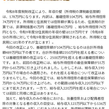
令和8年度税制改正により、年収の壁（所得税の課税最低限額）
は、178万円になります。内訳は、基礎控除104万円、給与所得控除
74万円です。所得税と住民税では控除額が異なるため、住民税の計
算では、非課税措置45万円（基礎控除43万円）、給与所得控除74万
円となり、令和9年度分住民税の年収の壁は119万円です（令和8年
分の所得に対して令和9年度分住民税が課税されるため、所得税と住
民税には1年のずれが生じます）。
今回の改正により、基礎控除額が104万円になるのは合計所得金
額489万円以下の者です。合計所得金額2350万円を超える者につい
ては基礎控除額の改正はなく、2500万円を超える者は基礎控除額0
です。また、前回の改正時には、給与所得控除の最低保障額が55万
円から65万円に引き上げられました。しかしこれは、給与収入190
万円以下の場合のみ適用され、それを超える場合について改正はあ
りませんでした。今回の改正では、給与所得控除の最低保障額が65
万円から74万円に引き上げられ、その範囲は給与収入220万円以下
にまで拡大されます。一方で、給与収入220万円を超える場合につい
ては前回と同様に改正はありません。
加えて、給与収入のみの場合における、扶養控除および配偶者控
除の対象となる者の収入の目安は、給与収入123万円以下から136万
円以下（令和8、9年）に引き上げられます。所得税が課税される年