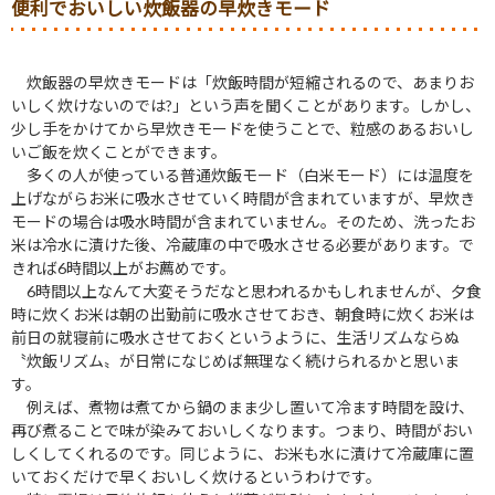
便利でおいしい炊飯器の早炊きモード
炊飯器の早炊きモードは「炊飯時間が短縮されるので、あまりお
いしく炊けないのでは?」という声を聞くことがあります。しかし、
少し手をかけてから早炊きモードを使うことで、粒感のあるおいし
いご飯を炊くことができます。
多くの人が使っている普通炊飯モード（白米モード）には温度を
上げながらお米に吸水させていく時間が含まれていますが、早炊き
モードの場合は吸水時間が含まれていません。そのため、洗ったお
米は冷水に漬けた後、冷蔵庫の中で吸水させる必要があります。で
きれば6時間以上がお薦めです。
6時間以上なんて大変そうだなと思われるかもしれませんが、夕食
時に炊くお米は朝の出勤前に吸水させておき、朝食時に炊くお米は
前日の就寝前に吸水させておくというように、生活リズムならぬ
〝炊飯リズム〟が日常になじめば無理なく続けられるかと思いま
す。
例えば、煮物は煮てから鍋のまま少し置いて冷ます時間を設け、
再び煮ることで味が染みておいしくなります。つまり、時間がおい
しくしてくれるのです。同じように、お米も水に漬けて冷蔵庫に置
いておくだけで早くおいしく炊けるというわけです。