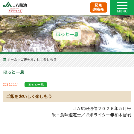
緊急
連絡先
ほっと一息
ホーム
>
ご飯をおいしく楽しもう
ほっと一息
2026.05.14
ほっと一息
ご飯をおいしく楽しもう
ＪＡ広報通信２０２６年５月号
米・食味鑑定士／お米ライター●柏木智帆