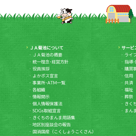
ＪＡ菊池について
サービ
ＪＡ菊池の概要
ライ
統一理念･経営方針
指導･
役員挨拶
購買
よかボス宣言
信用
事業所･ATM一覧
共済
各組織
福祉
情報開示
葬祭
個人情報保護法
きく
SDGs取組宣言
まん
きくちのまんま用語集
地区別座談会の報告
国消国産（こくしょうこくさん）