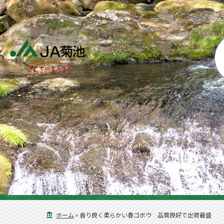
ホーム
>
香り良く柔らかい春ゴボウ 品質良好で出荷最盛