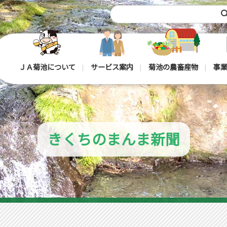
sea
ＪＡ菊池について
サービス案内
菊池の農畜産物
事業
きくちのまんま新聞