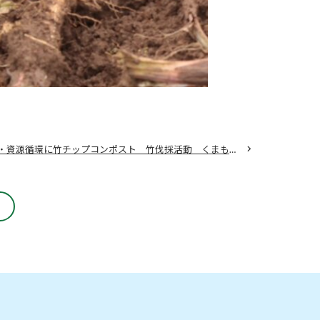
生ゴミ削減・資源循環に竹チップコンポスト 竹伐採活動 くまもとKDSグループ