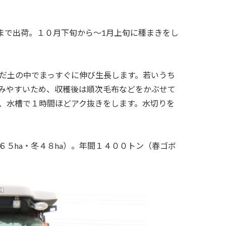
まで出荷。１０月下旬から～
1
月上旬に種まきをし
だ土の中でまっすぐに伸び生長します。若いうち
みやすいため、収穫後は順次毛布などをかぶせて
、水槽で１時間ほどアク抜きをします。水切りを
６５
ha
・冬４８
ha
）。年間１４００トン（春ゴボ