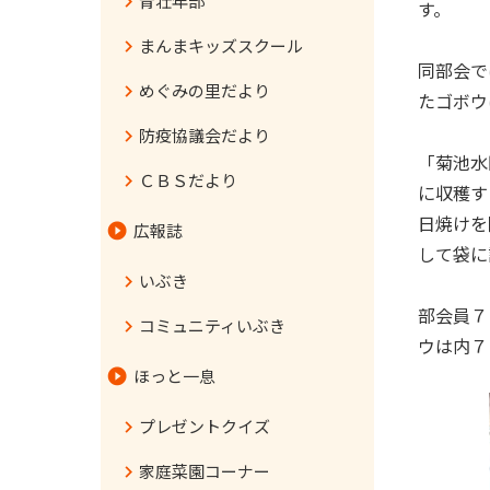
青壮年部
す。
まんまキッズスクール
同部会で
めぐみの里だより
たゴボウ
防疫協議会だより
「菊池水
ＣＢＳだより
に収穫す
日焼けを
広報誌
して袋に
いぶき
部会員７
コミュニティいぶき
ウは内７
ほっと一息
プレゼントクイズ
家庭菜園コーナー