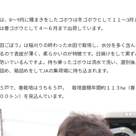
は、
8
～
9
月に種まきをしたゴボウは冬ゴボウとして１１～
3
月
は春ゴボウとして４～６月まで出荷しています。
田ごぼう」は稲刈りの終わった水田で栽培し、水分を多く含ん
るので表皮が薄く、柔らかいのが特徴です。日焼けをして黒ず
防いでいるんですよ。持ち帰ったゴボウは流水で洗い、選別後
詰め、箱詰めをして
JA
の集荷場に持ち込まれます。
５戸で、春栽培はうち６５戸。 栽培面積年間約１１３
ha
（春
００トン）を見込んでいます。