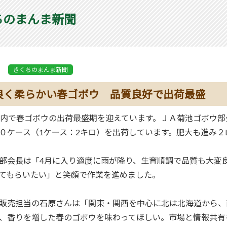
ちのまんま新聞
きくちのまんま新聞
良く柔らかい春ゴボウ 品質良好で出荷最盛
管内で春ゴボウの出荷最盛期を迎えています。ＪＡ菊池ゴボウ部
０ケース（1ケース：2キロ）を出荷しています。肥大も進み２
部会長は「
4
月に入り適度に雨が降り、生育順調で品質も大変
てもらいたい」と笑顔で作業を進めました。
販売担当の石原さんは「関東・関西を中心に北は北海道から、
、香りを増した春のゴボウを味わってほしい。市場と情報共有