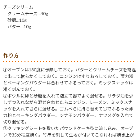
チーズクリーム
クリームチーズ…40g
砂糖…10g
バター…10g
作り方
①オーブンは180度に予熱しておく。バターとクリームチーズを常温
に出して軟らかくしておく。ニンジンはすりおろしておく。薄力粉
とベーキングパウダーは合わせてふるっておく。ミックスナッツは
粗く刻んでおく。
②ボウルに卵と砂糖を入れて泡立て器でよく混ぜる。サラダ油を少
しずつ入れながら混ぜ合わせたらニンジン、レーズン、ミックスナ
ッツを入れてさらに混ぜる。ゴムべらに持ち替えて①でふるった薄
力粉とベーキングパウダー、シナモンパウダー、ナツメグを入れて
切り混ぜる。
③クッキングシートを敷いたパウンドケーキ型に流し込み、オーブ
ンで35分程度焼く。竹串を刺して生地が付いてこなければ焼き上が