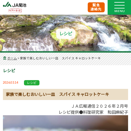
緊急
連絡先
レシピ
ホーム
>
家族で楽しむおいしい一皿 スパイス キャロットケーキ
レシピ
2026.03.14
レシピ
家族で楽しむおいしい一皿 スパイス キャロットケーキ
ＪＡ広報通信２０２６年２月号
レシピ提供●料理研究家 和田麻紀子