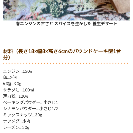
春ニンジンの甘さと スパイスを生かした 養生デザート
材料（長さ18×幅8×高さ6cmのパウンドケーキ型1台
分）
ニンジン…150g
卵…2個
砂糖…90g
サラダ油…100ml
薄力粉…120g
ベーキングパウダー…小さじ1
シナモンパウダー…小さじ1/2
ミックスナッツ…30g
ナツメグ…少々
レーズン…30g