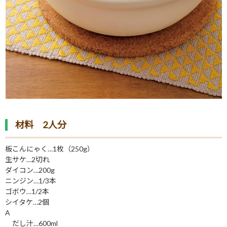
材料 2人分
板こんにゃく…1枚（250g）
生サケ…2切れ
ダイコン…200g
ニンジン…1/3本
ゴボウ…1/2本
シイタケ…2個
A
だし汁…600ml