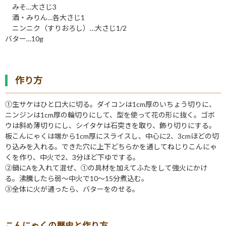
みそ…大さじ3
酒・みりん…各大さじ1
ニンニク（すりおろし）…大さじ1/2
バター…10g
作り方
①生サケはひと口大に切る。ダイコンは1cm厚のいちょう切りに、
ニンジンは1cm厚の輪切りにして、型を使って花の形に抜く。ゴボ
ウは斜め薄切りにし、シイタケは石突きを取り、飾り切りにする。
板こんにゃくは端から1cm厚にスライスし、中心に2、3cmほどの切
り込みを入れる。できた穴に上下どちらかを通してねじりこんにゃ
くを作り、中火で2、3分ほど下ゆでする。
②鍋にAを入れて混ぜ、①の具材を加えてふたをして強火にかけ
る。沸騰したら弱〜中火で10〜15分煮込む。
③全体に火が通ったら、バターをのせる。
こんにゃくの歴史と作り方