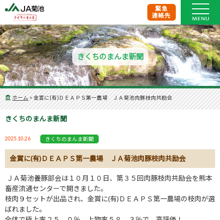
緊急
連絡先
きくちのまんま新聞
ホーム
>
金賞に(有)ＤＥＡＰＳ第一農場 ＪＡ菊池肉豚枝肉共励会
きくちのまんま新聞
2025.10.26
きくちのまんま新聞
金賞に(有)ＤＥＡＰＳ第一農場 ＪＡ菊池肉豚枝肉共励会
ＪＡ菊池養豚部会は１０月１０日、第３５回肉豚枝肉共励会を熊本
畜産流通センターで開きました。
枝肉９セットが出品され、金賞に
(
有
)
ＤＥＡＰＳ第一農場の枝肉が選
ばれました。
全体で極上率２５．０％、上物率５８．３％で、高評価！