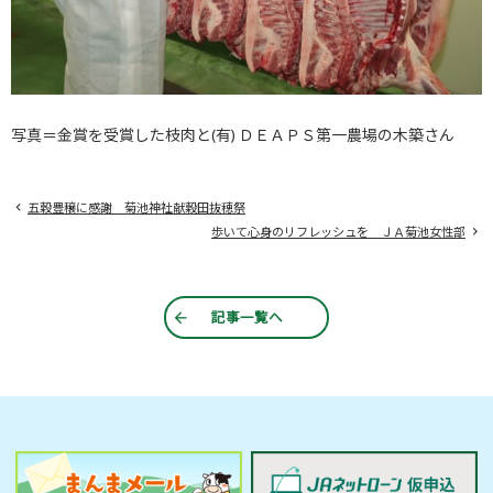
写真＝金賞を受賞した枝肉と(有) ＤＥＡＰＳ第一農場の木築さん
五穀豊穣に感謝 菊池神社献穀田抜穂祭
歩いて心身のリフレッシュを ＪＡ菊池女性部
記事一覧へ