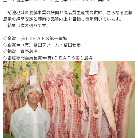
菊池地域の養豚事業の振興と高品質生産物の供給、さらなる養豚
農家の経営安定と豚肉の品質向上を目指し毎年開いています。
結果は次の通りです。
◇金賞＝
(
有
)
ＤＥＡＰＳ第一農場
◇銀賞＝（有）冨田ファーム・冨田健治
◇銅賞＝管野義治
◇畜産専門委員長賞＝
(
有
)
ＤＥＡＰＳ第１農場