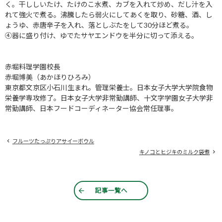
く。干ししいたけ、たけのこ水煮、カブを入れて炒め、だし汁を入
れて強火で煮る。沸騰したら弱火にしてあくを取り、砂糖、酒、し
ょうゆ、赤唐辛子を入れ、落としぶたをして30分ほど煮る。
④器に盛り付け、ゆでたサヤエンドウを半分に切って添える。
赤堀料理学園校長
赤堀博美（あかほりひろみ）
東京都文京区小石川生まれ。管理栄養士。日本女子大学大学院食物
栄養学専攻修了。日本女子大学非常勤講師、十文字学園女子大学非
常勤講師、日本フードコーディネーター協会常任理事。
フルーツたっぷりアサイーボウル
キノコとヒジキのミルク袋煮
記事一覧へ