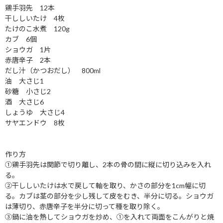
鶏手羽先 12本
干ししいたけ 4枚
たけのこ水煮 120g
カブ 6個
ショウガ 1片
赤唐辛子 2本
だし汁（かつおだし） 800ml
油 大さじ1
砂糖 小さじ2
酒 大さじ6
しょうゆ 大さじ4
サヤエンドウ 8枚
作り方
①鶏手羽先は関節で切り離し、2本の骨の間に縦に切り込みを入れ
る。
②干ししいたけは水で戻して軸を取り、かさの部分を1cm幅に切
る。カブは茎の部分を少し残して皮をむき、半分に切る。ショウガ
は薄切り、赤唐辛子を半分に切って種を取り除く。
③鍋に油を熱してショウガを炒め、①を入れて両面をこんがりと焼