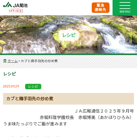
緊急
連絡先
レシピ
ホーム
>
カブと鶏手羽先の炒め煮
レシピ
2025.09.29
レシピ
カブと鶏手羽先の炒め煮
ＪＡ広報通信２０２５年９月号
赤堀料理学園校長 赤堀博美（あかほりひろみ）
うま味たっぷりでご飯が進みます