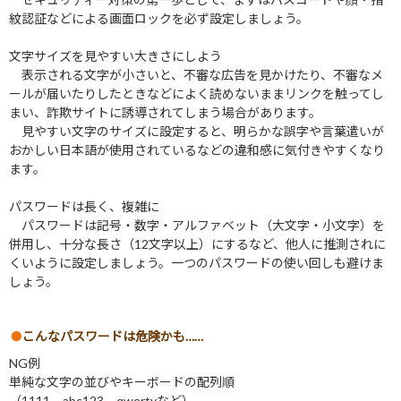
紋認証などによる画面ロックを必ず設定しましょう。
文字サイズを見やすい大きさにしよう
表示される文字が小さいと、不審な広告を見かけたり、不審なメ
ールが届いたりしたときなどによく読めないままリンクを触ってし
まい、詐欺サイトに誘導されてしまう場合があります。
見やすい文字のサイズに設定すると、明らかな誤字や言葉遣いが
おかしい日本語が使用されているなどの違和感に気付きやすくなり
ます。
パスワードは長く、複雑に
パスワードは記号・数字・アルファベット（大文字・小文字）を
併用し、十分な長さ（12文字以上）にするなど、他人に推測されに
くいように設定しましょう。一つのパスワードの使い回しも避けま
しょう。
こんなパスワードは危険かも……
NG例
単純な文字の並びやキーボードの配列順
（1111、abc123、qwertyなど）