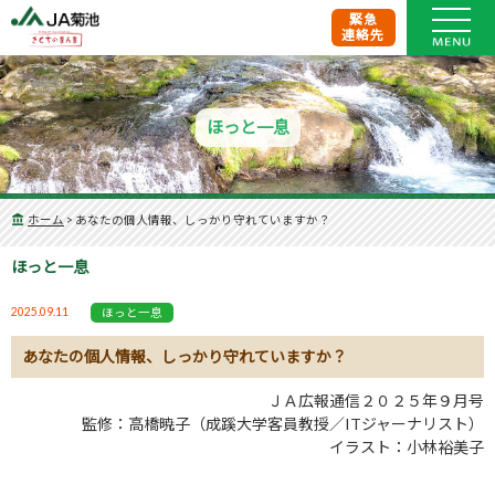
緊急
連絡先
ほっと一息
ホーム
>
あなたの個人情報、しっかり守れていますか？
ほっと一息
2025.09.11
ほっと一息
あなたの個人情報、しっかり守れていますか？
ＪＡ広報通信２０２５年９月号
監修：高橋暁子（成蹊大学客員教授／ITジャーナリスト）
イラスト：小林裕美子