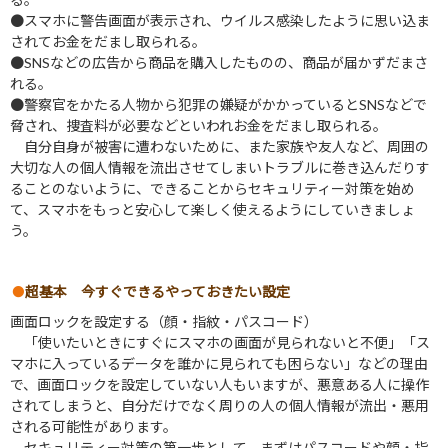
●スマホに警告画面が表示され、ウイルス感染したように思い込ま
されてお金をだまし取られる。
●SNSなどの広告から商品を購入したものの、商品が届かずだまさ
れる。
●警察官をかたる人物から犯罪の嫌疑がかかっているとSNSなどで
脅され、捜査料が必要などといわれお金をだまし取られる。
自分自身が被害に遭わないために、また家族や友人など、周囲の
大切な人の個人情報を流出させてしまいトラブルに巻き込んだりす
ることのないように、できることからセキュリティー対策を始め
て、スマホをもっと安心して楽しく使えるようにしていきましょ
う。
超基本 今すぐできるやっておきたい設定
画面ロックを設定する（顔・指紋・パスコード）
「使いたいときにすぐにスマホの画面が見られないと不便」「ス
マホに入っているデータを誰かに見られても困らない」などの理由
で、画面ロックを設定していない人もいますが、悪意ある人に操作
されてしまうと、自分だけでなく周りの人の個人情報が流出・悪用
される可能性があります。
セキュリティー対策の第一歩として、まずはパスコードや顔・指