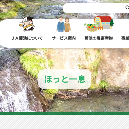
sea
ＪＡ菊池について
サービス案内
菊池の農畜産物
事業
ほっと一息