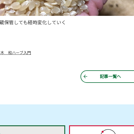
蔵保管しても経時変化していく
草木 和ハーブ入門
記事一覧へ