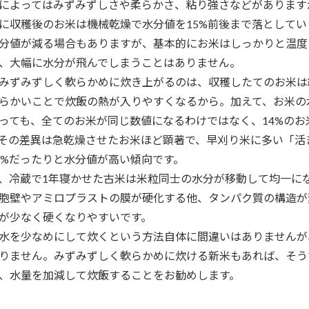
によってはみずみずしさや柔らかさ、粘り強さなどがあります
収穫後のお米は機械乾燥で水分値を15%前後まで落としてい
分値が減る場合もありますが、基本的にお米はしっかりと温度
、大幅に水分が飛んでしまうことはありません。
ずみずしく軟らかめに炊き上がるのは、収穫したてのお米は
らかいことで炊飯の熱が入りやすくなるから。加えて、お米の
っても、全てのお米が同じ数値になるわけではなく、14%のお
その差異は急乾燥させたお米ほど顕著で、早刈り米に多い「活
8%だったりと水分値が高い傾向です。
冷蔵で1年寝かせた古米は米粒同士の水分が移動して均一に
胞壁やアミロプラストの膜が硬化する他、タンパク質の構造が
が少なく硬くなりやすいです。
を少なめにして炊くという方法自体に間違いはありませんが
りません。みずみずしく軟らかめに炊ける新米もあれば、そう
、水量を加減して炊飯することをお勧めします。