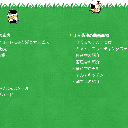
ス案内
ＪＡ菊池の農畜産物
フロードに寄り添うサービス
きくちのまんまとは
販売
キャトルブリーディングステ
事業
農産物の紹介
畜産物の紹介
畜産物直売所
まんまキッチン
加工品の紹介
ちのまんまメール
まカード