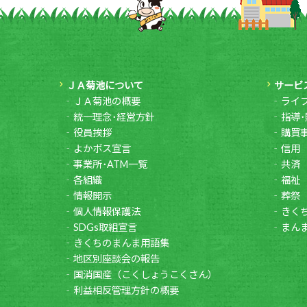
ＪＡ菊池について
サービ
ＪＡ菊池の概要
ライ
統一理念･経営方針
指導･
役員挨拶
購買
よかボス宣言
信用
事業所･ATM一覧
共済
各組織
福祉
情報開示
葬祭
個人情報保護法
きく
SDGs取組宣言
まん
きくちのまんま用語集
地区別座談会の報告
国消国産（こくしょうこくさん）
利益相反管理方針の概要