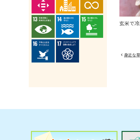
玄米で冷
身近な