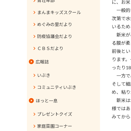
青壮年部
に、お米
一般的に
まんまキッズスクール
次第で水
めぐみの里だより
いるため
新米がみ
防疫協議会だより
る膜が柔
ＣＢＳだより
前後とい
ります。
広報誌
ったり1
いぶき
一方で、
そして細
コミュニティいぶき
め、粘り
新米は水
ほっと一息
様ではあ
プレゼントクイズ
みてから
家庭菜園コーナー