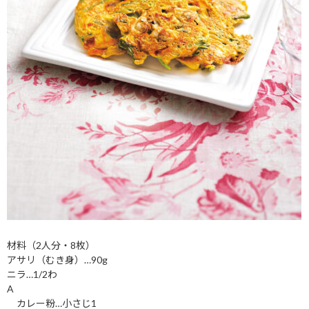
材料（2人分・8枚）
アサリ（むき身）…90g
ニラ…1/2わ
A
カレー粉…小さじ1