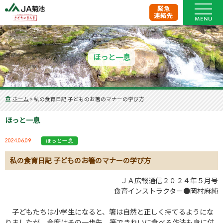
緊急
連絡先
ほっと一息
ホーム
>
私の食育日記 子どものお箸のマナーの学び方
ほっと一息
2024.06.09
ほっと一息
私の食育日記 子どものお箸のマナーの学び方
ＪＡ広報通信２０２４年５月号
食育インストラクター●岡村麻純
子どもたちは小学生になると、箸は自然と正しく持てるようにな
りましたが、今度はその一歩先、箸できれいに食べる作法も身に付