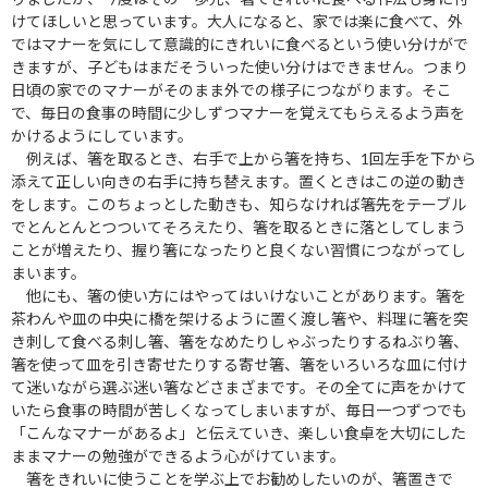
けてほしいと思っています。大人になると、家では楽に食べて、外
ではマナーを気にして意識的にきれいに食べるという使い分けがで
きますが、子どもはまだそういった使い分けはできません。つまり
日頃の家でのマナーがそのまま外での様子につながります。そこ
で、毎日の食事の時間に少しずつマナーを覚えてもらえるよう声を
かけるようにしています。
例えば、箸を取るとき、右手で上から箸を持ち、1回左手を下から
添えて正しい向きの右手に持ち替えます。置くときはこの逆の動き
をします。このちょっとした動きも、知らなければ箸先をテーブル
でとんとんとつついてそろえたり、箸を取るときに落としてしまう
ことが増えたり、握り箸になったりと良くない習慣につながってし
まいます。
他にも、箸の使い方にはやってはいけないことがあります。箸を
茶わんや皿の中央に橋を架けるように置く渡し箸や、料理に箸を突
き刺して食べる刺し箸、箸をなめたりしゃぶったりするねぶり箸、
箸を使って皿を引き寄せたりする寄せ箸、箸をいろいろな皿に付け
て迷いながら選ぶ迷い箸などさまざまです。その全てに声をかけて
いたら食事の時間が苦しくなってしまいますが、毎日一つずつでも
「こんなマナーがあるよ」と伝えていき、楽しい食卓を大切にした
ままマナーの勉強ができるよう心がけています。
箸をきれいに使うことを学ぶ上でお勧めしたいのが、箸置きで