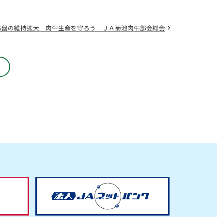
基盤の維持拡大 肉牛生産を守ろう ＪＡ菊池肉牛部会総会