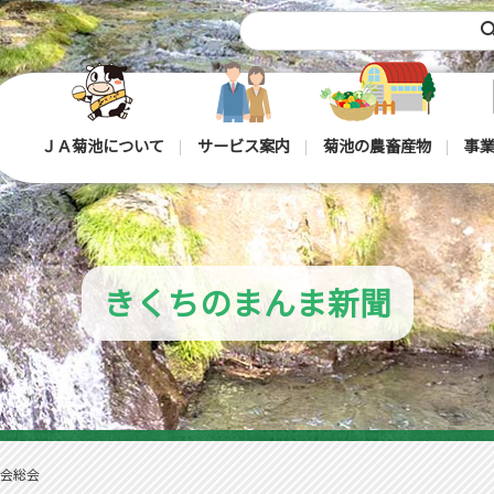
sea
ＪＡ菊池について
サービス案内
菊池の農畜産物
事業
きくちのまんま新聞
会総会