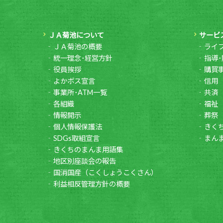
ＪＡ菊池について
サービ
ＪＡ菊池の概要
ライ
統一理念･経営方針
指導･
役員挨拶
購買
よかボス宣言
信用
事業所･ATM一覧
共済
各組織
福祉
情報開示
葬祭
個人情報保護法
きく
SDGs取組宣言
まん
きくちのまんま用語集
地区別座談会の報告
国消国産（こくしょうこくさん）
利益相反管理方針の概要