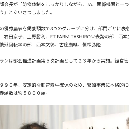
部会長が「防疫体制をしっかりしながら、
JA
、関係機関と一つ
う」とあいさつしました。
の優秀農家を飼養頭数で
3
つのグループに分け、部門ごとに表
＝右田京子、上野勝利、
ET FARM TASHIRO
▽去勢の部＝西本
繁殖回転率の部＝西本文彰、古庄廣継、恒松弘隆
ランは部会推進計画第５次計画として２３年から実施。経営管
９９６年、安定的な肥育素牛確保のため、繁殖事業に本格的に
養頭数は約５８００頭。