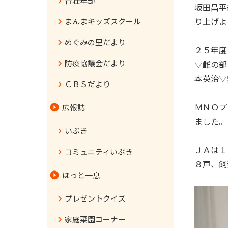
青壮年部
坂田昌平
まんまキッズスクール
り上げよ
めぐみの里だより
２５年度
防疫協議会だより
▽雌の部
本英治▽
ＣＢＳだより
ＭＮＯプ
広報誌
ました。
いぶき
ＪＡは１
コミュニティいぶき
８戸、飼
ほっと一息
プレゼントクイズ
家庭菜園コーナー