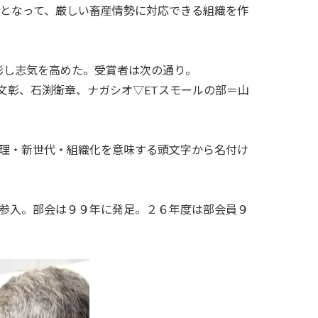
となって、厳しい畜産情勢に対応できる組織を作
彰し志気を高めた。受賞者は次の通り。
文彰、石渕衛章、ナガシオ▽
ET
スモールの部＝山
理・新世代・組織化を意味する頭文字から名付け
参入。部会は９９年に発足。２６年度は部会員９