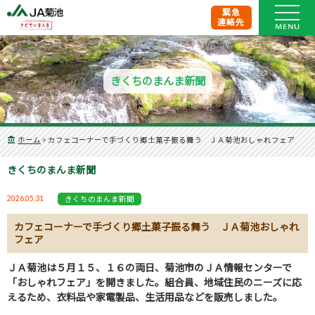
緊急
連絡先
きくちのまんま新聞
ホーム
>
カフェコーナーで手づくり郷土菓子振る舞う ＪＡ菊池おしゃれフェア
きくちのまんま新聞
2026.05.31
きくちのまんま新聞
カフェコーナーで手づくり郷土菓子振る舞う ＪＡ菊池おしゃれ
フェア
ＪＡ菊池は５月１５、１６の両日、菊池市のＪＡ情報センターで
「おしゃれフェア」を開きました。組合員、地域住民のニーズに応
えるため、衣料品や家電製品、生活用品などを販売しました。