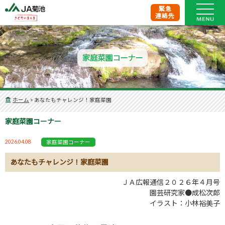
緊急
連絡先
家庭菜園コーナー
ホーム
>
あなたもチャレンジ！家庭菜園
家庭菜園コーナー
2026.04.08
家庭菜園コーナー
あなたもチャレンジ！家庭菜園
ＪＡ広報通信２０２６年４月号
園芸研究家●成松次郎
イラスト：小林裕美子