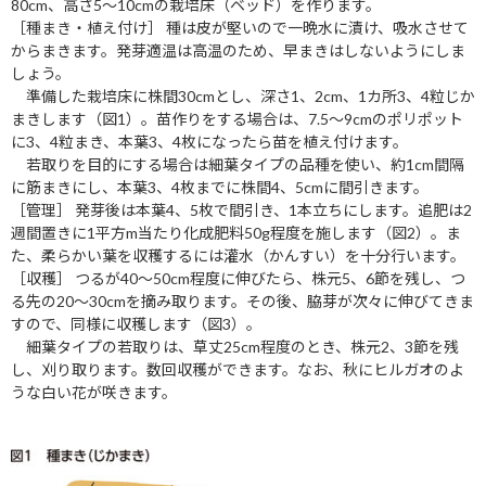
80cm、高さ5～10cmの栽培床（ベッド）を作ります。
［種まき・植え付け］ 種は皮が堅いので一晩水に漬け、吸水させて
からまきます。発芽適温は高温のため、早まきはしないようにしま
しょう。
準備した栽培床に株間30cmとし、深さ1、2cm、1カ所3、4粒じか
まきします（図1）。苗作りをする場合は、7.5～9cmのポリポット
に3、4粒まき、本葉3、4枚になったら苗を植え付けます。
若取りを目的にする場合は細葉タイプの品種を使い、約1cm間隔
に筋まきにし、本葉3、4枚までに株間4、5cmに間引きます。
［管理］ 発芽後は本葉4、5枚で間引き、1本立ちにします。追肥は2
週間置きに1平方m当たり化成肥料50g程度を施します（図2）。ま
た、柔らかい葉を収穫するには灌水（かんすい）を十分行います。
［収穫］ つるが40～50cm程度に伸びたら、株元5、6節を残し、つ
る先の20～30cmを摘み取ります。その後、脇芽が次々に伸びてきま
すので、同様に収穫します（図3）。
細葉タイプの若取りは、草丈25cm程度のとき、株元2、3節を残
し、刈り取ります。数回収穫ができます。なお、秋にヒルガオのよ
うな白い花が咲きます。