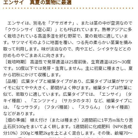
エンサイ 真夏の葉物に最適
エンサイは、別名を「アサガオナ」、または茎の中が空洞なので
「クウシンサイ（空心菜）」とも呼ばれています。熱帯アジアに多
く栽培されている高温多湿を好む野菜で、夏の栽培に適していま
す。サツマイモのように地面を覆い、つる先の柔らかい茎葉を摘み
取って利用します。味が淡泊なので、肉やエビ、シイタケなどとの
炒めものやごまあえに向きます。
［栽培時期］ 高温性で発芽適温は25度前後、生育適温は25～30度
です。10度以下では発芽・生育しません。主に初夏に種まきし、夏
から初秋にかけて収穫します。
［品種］ 広葉タイプと細葉タイプがあり、広葉タイプは葉がサツマ
イモに似てやや大きく、節間がよく伸びます。細葉タイプは竹葉に
似て、若取りに適しています。広葉タイプでは、「エンサイ」（タ
キイ種苗）、「エンツァイ」（サカタのタネ）など、細葉タイプに
は、「なつサラダ」（フタバ種苗）、「スラらん」（タキイ種苗）
などがあります。
［畑の準備］ 植え付け（または種まき）2週間前に1平方m当たり苦
土石灰100gをまいてよく耕します。1週間前に化成肥料（NPK各成
分10%）200gと堆肥2kgを土とよく混合します。その後、畝幅70～