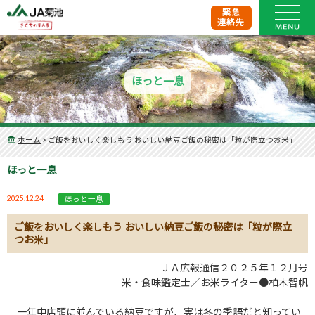
緊急
連絡先
ほっと一息
ホーム
>
ご飯をおいしく楽しもう おいしい納豆ご飯の秘密は「粒が際立つお米」
ほっと一息
2025.12.24
ほっと一息
ご飯をおいしく楽しもう おいしい納豆ご飯の秘密は「粒が際立
つお米」
ＪＡ広報通信２０２５年１２月号
米・食味鑑定士／お米ライター●柏木智帆
一年中店頭に並んでいる納豆ですが、実は冬の季語だと知ってい