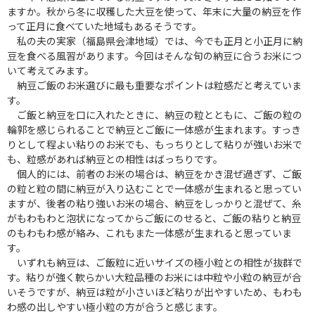
ますか。秋から冬に収穫した大豆を使って、年末に大量の納豆を作
って正月に食べていた地域もあるそうです。
私の夫の実家（福島県会津地域）では、今でも正月と小正月に納
豆を食べる風習があります。今回はそんな旬の納豆に合うお米につ
いて考えてみます。
納豆ご飯のお米選びに最も重要なポイントは粒感だと考えていま
す。
ご飯と納豆を口に入れたときに、納豆の粒とともに、ご飯の粒の
輪郭を感じられることで納豆とご飯に一体感が生まれます。すっき
りとして程よい粘りのお米でも、もっちりとして粘りが強いお米で
も、粒感があれば納豆との相性はばっちりです。
個人的には、前者のお米の場合は、納豆をかき混ぜ過ぎず、ご飯
の粒と粒の間に納豆が入り込むことで一体感が生まれると思ってい
ますが、後者の粘り強いお米の場合、納豆をしっかりと混ぜて、糸
がもわもわと泡状になってからご飯にのせると、ご飯の粘りと納豆
のもわもわ感が絡み、これもまた一体感が生まれると思っていま
す。
いずれも納豆は、ご飯粒に近いサイズの極小粒との相性が抜群で
す。粘りが強く軟らかい大粒品種のお米には中粒や小粒の納豆が合
いそうですが、納豆は粒が小さいほど粘りが出やすいため、もわも
わ感の出しやすい極小粒の方が合うと感じます。