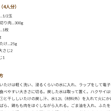
（4人分）
1/2玉
切り肉…300g
…1枚
g
たけ…25g
大さじ2
じ1
方
いたけは軽く洗い、浸るくらいの水に入れ、ラップをして電子レ
食べやすい大きさに切る。戻した水は取って置く。ハクサイは
①と干ししいたけの戻し汁、水1.2L（材料外）を入れて火に
ばら、鶏もも肉をほぐしながら入れる。ごま油を入れ、ふたを