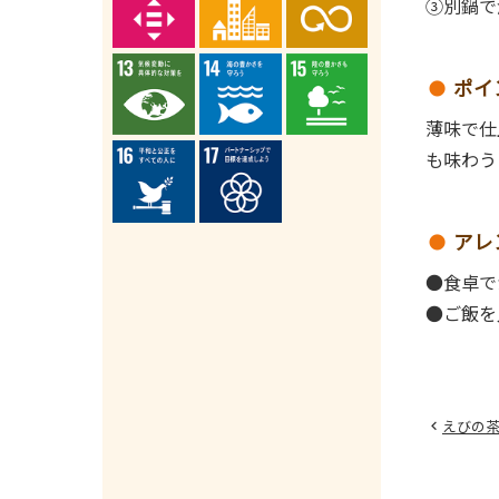
③別鍋で
ポイ
薄味で仕
も味わう
アレ
●食卓で
●ご飯を
えびの