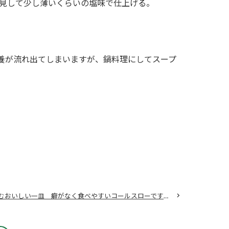
見して少し薄いくらいの塩味で仕上げる。
養が流れ出てしまいますが、鍋料理にしてスープ
家族で楽しむおいしい一皿 癖がなく食べやすいコールスローです ハクサイとリンゴの コールスロー