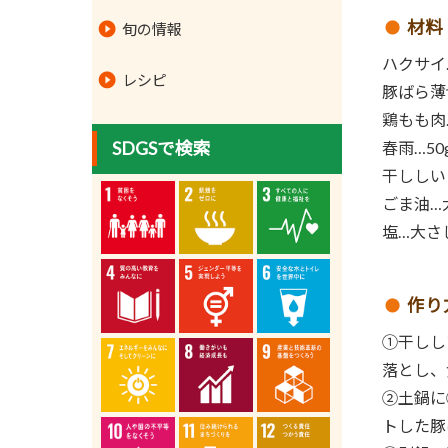
材料
旬の情報
ハクサイ…
レシピ
豚ばら薄
鶏もも肉
SDGSで検索
春雨…50
干ししい
ごま油…
塩…大さ
作り
①干しし
落とし、
②土鍋に
トした豚