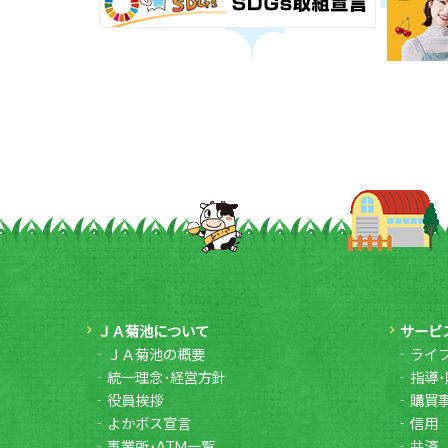
ＪＡ菊池について
サービ
ＪＡ菊池の概要
ライ
統一理念･経営方針
指導･
役員挨拶
購買
よかボス宣言
信用
事業所･ATM一覧
共済