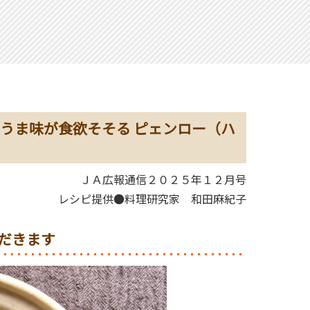
うま味が食欲そそる ピェンロー（ハ
ＪＡ広報通信２０２５年１２月号
レシピ提供●料理研究家 和田麻紀子
だきます