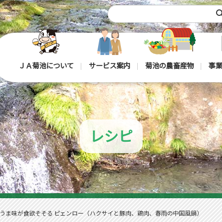
sea
ＪＡ菊池について
サービス案内
菊池の農畜産物
事業
レシピ
うま味が食欲そそる ピェンロー（ハクサイと豚肉、鶏肉、春雨の中国風鍋）