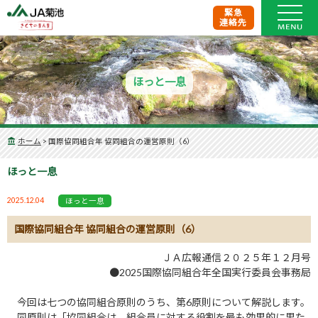
緊急
連絡先
ほっと一息
ホーム
>
国際協同組合年 協同組合の運営原則（6）
ほっと一息
2025.12.04
ほっと一息
国際協同組合年 協同組合の運営原則（6）
ＪＡ広報通信２０２５年１２月号
●2025国際協同組合年全国実行委員会事務局
今回は七つの協同組合原則のうち、第6原則について解説します。
同原則は「協同組合は、組合員に対する役割を最も効果的に果た