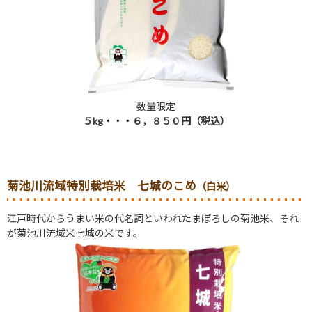
数量限定
５
kg
・・・６，８５０円（税込）
菊池川流域特別栽培米 七城のこめ
（白米）
江戸時代からうまい米の代名詞といわれたまぼろしの菊池米、それ
が菊池川流域米七城の米です。