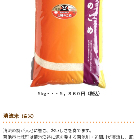
５
kg
・・・５，８６０円（税込）
清流米
（白米）
清流の詩が大地に響き、おいしさを奏でます。
菊池市七城町は菊池渓谷に源を発する菊池川・迫間川が貫流し、肥