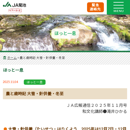
緊急
連絡先
ほっと一息
ホーム
>
農と歳時記 大雪・針供養・冬至
ほっと一息
2025.11.04
ほっと一息
農と歳時記 大雪・針供養・冬至
ＪＡ広報通信２０２５年１１月号
和文化講師●滝井ひかる
大雪・針供養（たいせつ・はりくよう 2025年は12月7日・12月