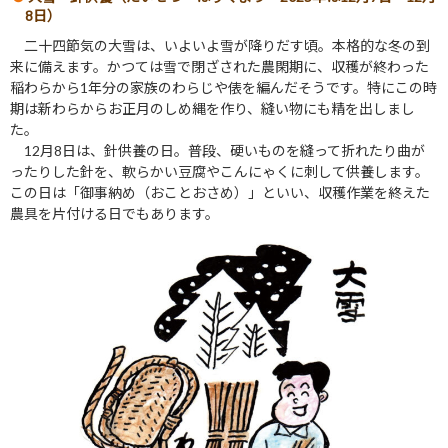
8日）
二十四節気の大雪は、いよいよ雪が降りだす頃。本格的な冬の到
来に備えます。かつては雪で閉ざされた農閑期に、収穫が終わった
稲わらから1年分の家族のわらじや俵を編んだそうです。特にこの時
期は新わらからお正月のしめ縄を作り、縫い物にも精を出しまし
た。
12月8日は、針供養の日。普段、硬いものを縫って折れたり曲が
ったりした針を、軟らかい豆腐やこんにゃくに刺して供養します。
この日は「御事納め（おことおさめ）」といい、収穫作業を終えた
農具を片付ける日でもあります。