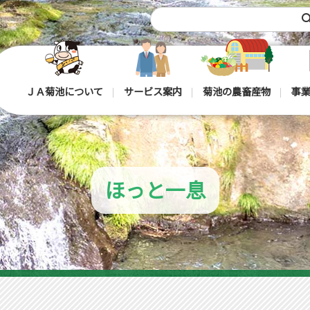
sea
ＪＡ菊池について
サービス案内
菊池の農畜産物
事業
ほっと一息