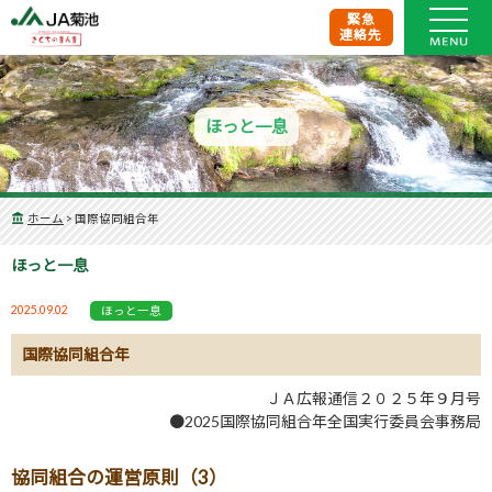
緊急
連絡先
ほっと一息
ホーム
>
国際協同組合年
ほっと一息
2025.09.02
ほっと一息
国際協同組合年
ＪＡ広報通信２０２５年９月号
●2025国際協同組合年全国実行委員会事務局
協同組合の運営原則（3）