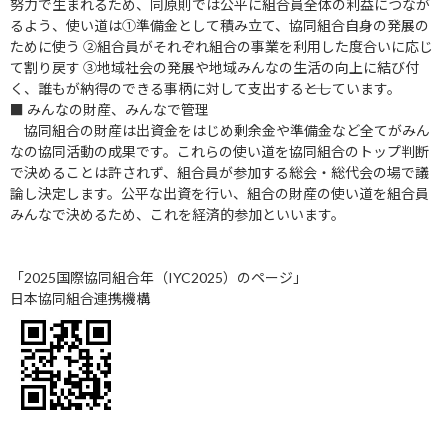
努力で生まれるため、同原則では公平に組合員全体の利益につなが
るよう、使い道は①準備金として積み立て、協同組合自身の発展の
ために使う ②組合員がそれぞれ組合の事業を利用した度合いに応じ
て割り戻す ③地域社会の発展や地域みんなの生活の向上に結び付
く、誰もが納得のできる事柄に対して支出する――としています。
■ みんなの財産、みんなで管理
協同組合の財産は出資金をはじめ剰余金や準備金など全てがみん
なの協同活動の成果です。これらの使い道を協同組合のトップ判断
で決めることは許されず、組合員が参加する総会・総代会の場で議
論し決定します。公平な出資を行い、組合の財産の使い道を組合員
みんなで決めるため、これを経済的参加といいます。
「2025国際協同組合年（IYC2025）のページ」
日本協同組合連携機構