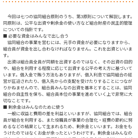
今回は七つの協同組合原則のうち、第3原則について解説します。
同原則は、公平な出資や剰余金の使い方など組合財産の民主的管理
についての指針です。
■ 必要な資金はみんなで出し合う
協同組合の事業を営むには、元手の資金が必要になりますから、
組合員が資金を出し合わなければなりません。これを出資といいま
す。
出資は組合員全員が同額を出資するのではなく、その出資の目的
や、組合を利用する程度に応じて出資する公平の考え方に基づいて
います。借入金で賄う方法もありますが、借入利息で協同組合の経
営が圧迫されたり、借入先からの支配を受けたりすることにつなが
りかねませんので、組合員みんなの出資を基本とすることは、協同
組合の自主性を保ち、組合員本位の事業を進めていく上で非常に大
切なことです。
■ 剰余金はみんなのために使う
一般に収益と費用の差を利益といいますが、協同組合では、組合
員が組合を利用する、また役職員が事業の合理化・経費の節約に努
めるなどの結果として生まれるため、剰余金といいます。お金をも
うけたのではなくお金が余ったというわけです。剰余金はみんなの