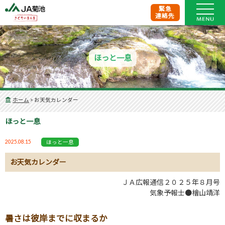
緊急
連絡先
ほっと一息
ホーム
>
お天気カレンダー
ほっと一息
2025.08.15
ほっと一息
お天気カレンダー
ＪＡ広報通信２０２５年８月号
気象予報士●檜山靖洋
暑さは彼岸までに収まるか